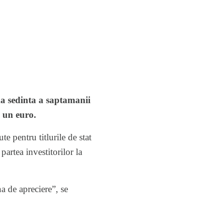
ma sedinta a saptamanii
u un euro.
e pentru titlurile de stat
artea investitorilor la
a de apreciere”, se