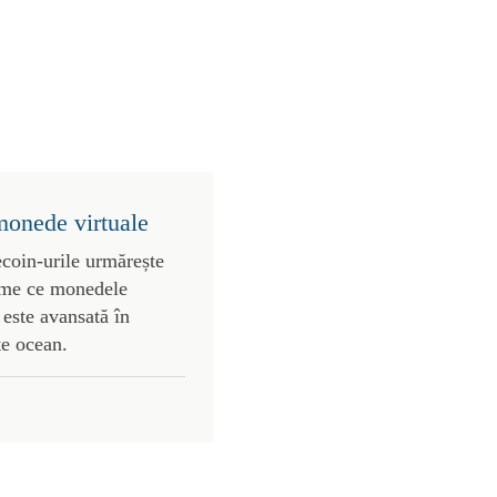
monede virtuale
ecoin-urile urmărește
vreme ce monedele
este avansată în
te ocean.