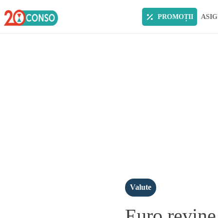
PROMOȚII
ASIG
Valute
Euro revine