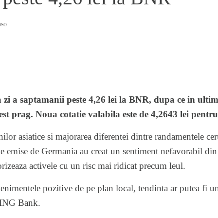
so
 zi a saptamanii peste 4,26 lei la BNR, dupa ce in ulti
est prag. Noua cotatie valabila este de 4,2643 lei pentr
ilor asiatice si majorarea diferentei dintre randamentele cerut
le emise de Germania au creat un sentiment nefavorabil din p
rizeaza activele cu un risc mai ridicat precum leul.
nimentele pozitive de pe plan local, tendinta ar putea fi un
t ING Bank.