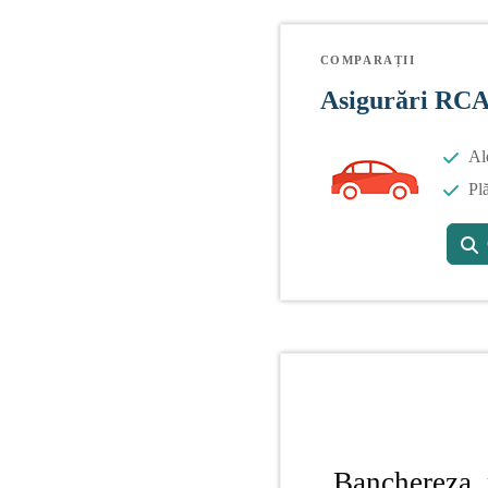
COMPARAȚII
Asigurări RC
Al
Plă
Banchereza, 