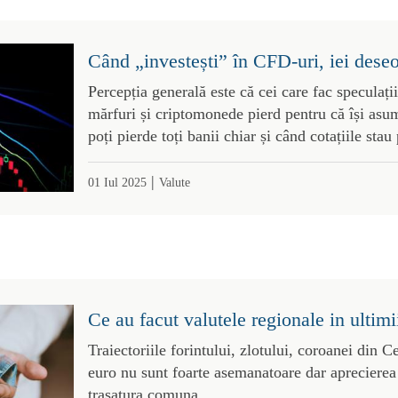
Când „investești” în CFD-uri, iei deseo
Percepția generală este că cei care fac speculații
mărfuri și criptomonede pierd pentru că își asum
poți pierde toți banii chiar și când cotațiile stau 
|
01 Iul 2025
Valute
Ce au facut valutele regionale in ultimi
Traiectoriile forintului, zlotului, coroanei din C
euro nu sunt foarte asemanatoare dar aprecierea 
trasatura comuna.