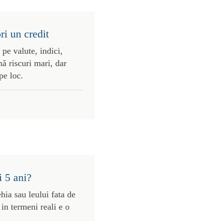
ri un credit
 pe valute, indici,
ă riscuri mari, dar
pe loc.
i 5 ani?
ehia sau leului fata de
in termeni reali e o