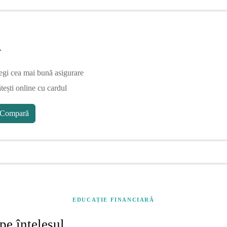
A
egi cea mai bună asigurare
tești online cu cardul
Compară
EDUCAȚIE FINANCIARĂ
pe înțelesul