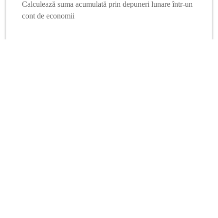
Calculează suma acumulată prin depuneri lunare într-un
cont de economii
Mai multe calculatoare
Info Financiar
Curs online
Schimb valutar
Dobânzi interbancare