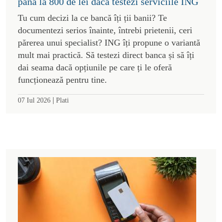
până la 800 de lei dacă testezi serviciile ING
Tu cum decizi la ce bancă îți ții banii? Te
documentezi serios înainte, întrebi prietenii, ceri
părerea unui specialist? ING îți propune o variantă
mult mai practică. Să testezi direct banca și să îți
dai seama dacă opțiunile pe care ți le oferă
funcționează pentru tine.
|
07 Iul 2026
Plati