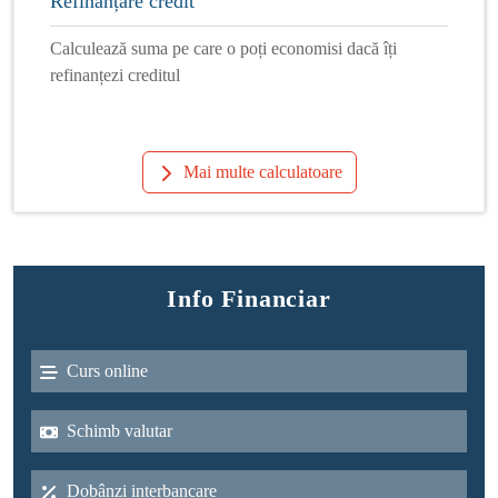
Refinanțare credit
Calculează suma pe care o poți economisi dacă îți
refinanțezi creditul
Mai multe calculatoare
Info Financiar
Curs online
Schimb valutar
Dobânzi interbancare