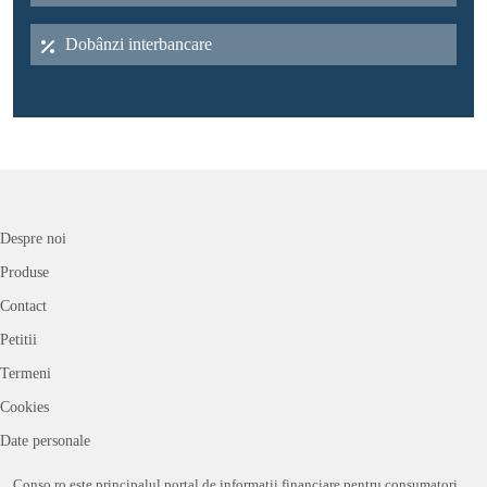
Dobânzi interbancare
Despre noi
Produse
Contact
Petitii
Termeni
Cookies
Date personale
Conso.ro este principalul portal de informații financiare pentru consumatori,