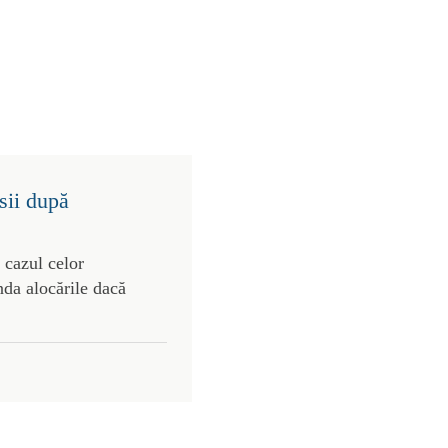
sii după
n cazul celor
enda alocările dacă