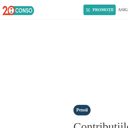
PROMOȚII
ASIG
Pensii
Contributiil