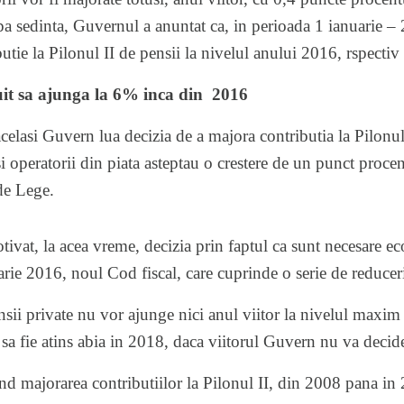
a sedinta, Guvernul a anuntat ca, in perioada 1 ianuarie – 
utie la Pilonul II de pensii la nivelul anului 2016, rspecti
buit sa ajunga la 6% inca din 2016
 acelasi Guvern lua decizia de a majora contributia la Pilonu
i operatorii din piata asteptau o crestere de un punct procen
 de Lege.
tivat, la acea vreme, decizia prin faptul ca sunt necesare e
rie 2016, noul Cod fiscal, care cuprinde o serie de reduceri
pensii private nu vor ajunge nici anul viitor la nivelul maxi
 sa fie atins abia in 2018, daca viitorul Guvern nu va deci
d majorarea contributiilor la Pilonul II, din 2008 pana in 2