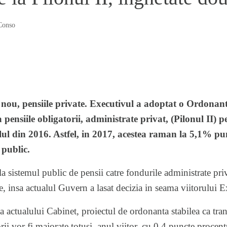
Conso
 nou, pensiile private. Executivul a adoptat o Ordonan
a pensiile obligatorii, administrate privat, (Pilonul II)
velul din 2016. Astfel, in 2017, acestea raman la 5,1% p
 public.
la sistemul public de pensii catre fondurile administrate priva
, insa actualul Guvern a lasat decizia in seama viitorului E
a actualului Cabinet, proiectul de ordonanta stabilea ca tran
rii vor fi majorate totusi, anul viitor, cu 0,4 puncte procentu