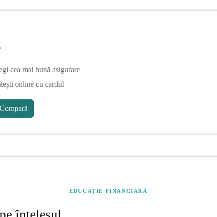
A
egi cea mai bună asigurare
tești online cu cardul
Compară
EDUCAȚIE FINANCIARĂ
pe înțelesul