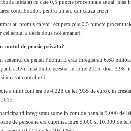
ributia initiala) cu cate 0,5 puncte procentuale anual. Insa
rea contributiilor, pentru un an, din cauza crizei.
urmat au promis ca vor recupera cele 0,5 puncte procentuale
r cel actual a decis doua noi amanari.
n contul de pensie privata?
n sistemul de pensii Pilonul II erau inregistrati 6,68 milioan
ipanti activi. Insa dintre acestia, in iunie 2016, doar 3,98
 si incasat contributii.
die a unui cont era de 4.228 de lei (935 de euro), in crest
e 2015.
participanti inregistrau sume in cont de pana la 5.000 de l
oane de persoane era cuprinsa intre 5.000 si 10.000 de lei
e – peste 10.000 de lei (10,42%)