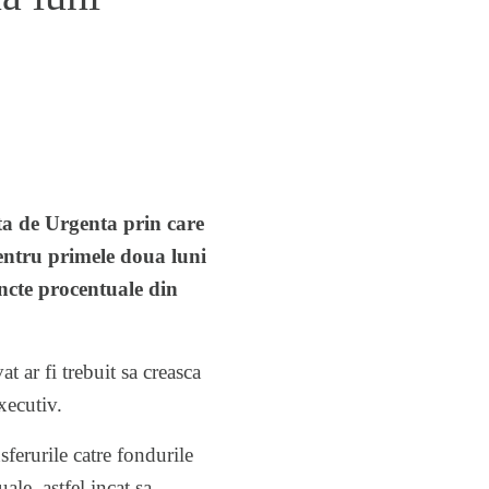
ta de Urgenta prin care
 pentru primele doua luni
uncte procentuale din
t ar fi trebuit sa creasca
xecutiv.
sferurile catre fondurile
ale, astfel incat sa