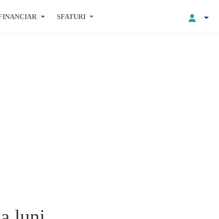
FINANCIAR
SFATURI
ua luni