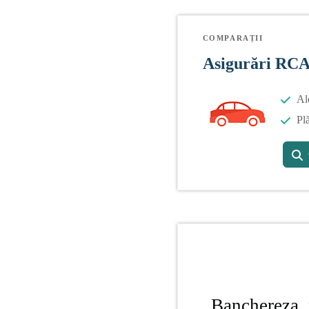
COMPARAȚII
Asigurări RC
Al
Plă
Banchereza, 