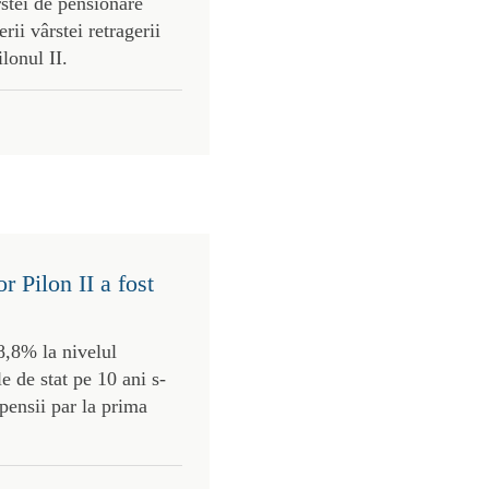
rstei de pensionare
rii vârstei retragerii
ilonul II.
 Pilon II a fost
8,8% la nivelul
le de stat pe 10 ani s-
pensii par la prima