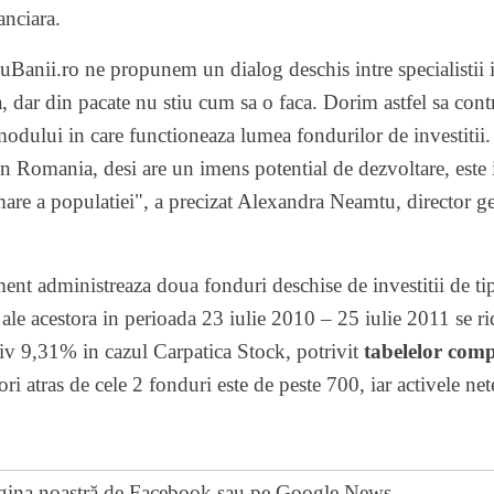
anciara.
Banii.ro ne propunem un dialog deschis intre specialistii in
a, dar din pacate nu stiu cum sa o faca. Dorim astfel sa cont
modului in care functioneaza lumea fondurilor de investitii. 
in Romania, desi are un imens potential de dezvoltare, este 
mare a populatiei", a precizat Alexandra Neamtu, director ge
t administreaza doua fonduri deschise de investitii de tip 
le acestora in perioada 23 iulie 2010 – 25 iulie 2011 se ri
tiv 9,31% in cazul Carpatica Stock, potrivit
tabelelor com
ri atras de cele 2 fonduri este de peste 700, iar activele net
gina noastră de Facebook
sau pe
Google News