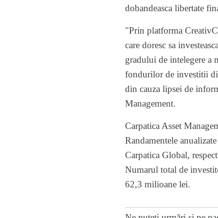
dobandeasca libertate fin
"Prin platforma CreativCu
care doresc sa investeasc
gradului de intelegere a 
fondurilor de investitii d
din cauza lipsei de infor
Management.
Carpatica Asset Managemen
Randamentele anualizate a
Carpatica Global, respec
Numarul total de investito
62,3 milioane lei.
Ne puteți urmări și pe
pa