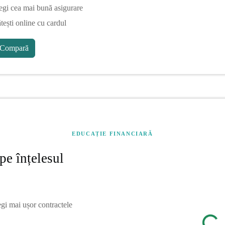
egi cea mai bună asigurare
tești online cu cardul
Compară
EDUCAȚIE FINANCIARĂ
pe înțelesul
egi mai ușor contractele