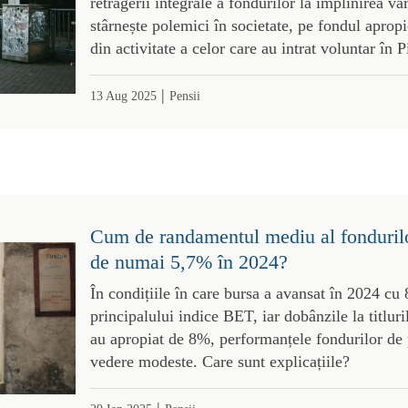
retragerii integrale a fondurilor la împlinirea vâ
stârnește polemici în societate, pe fondul apropie
din activitate a celor care au intrat voluntar în P
|
13 Aug 2025
Pensii
Cum de randamentul mediu al fondurilor
de numai 5,7% în 2024?
În condițiile în care bursa a avansat în 2024 cu 
principalului indice BET, iar dobânzile la titluri
au apropiat de 8%, performanțele fondurilor de 
vedere modeste. Care sunt explicațiile?
|