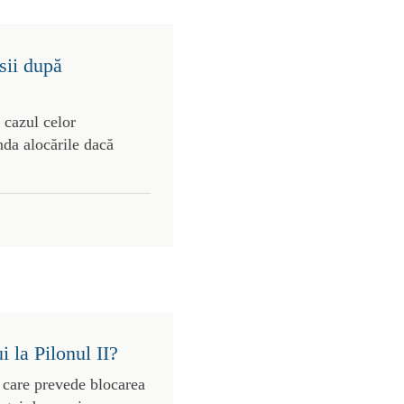
sii după
n cazul celor
enda alocările dacă
 la Pilonul II?
, care prevede blocarea