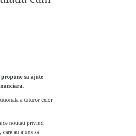
 propune sa ajute
inanciara.
titionala a tuturor celor
duce noutati privind
s, care au ajuns sa