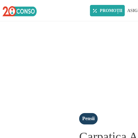
PROMOȚII
ASIG
Pensii
Carpatica A