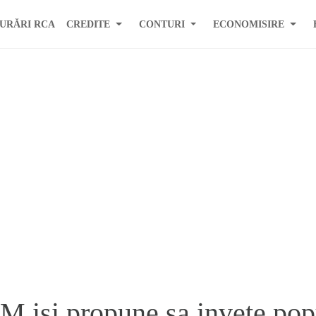
URĂRI RCA
CREDITE
CONTURI
ECONOMISIRE
M isi propune sa invete pop