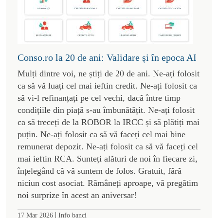
Conso.ro la 20 de ani: Validare și în epoca AI
Mulți dintre voi, ne știți de 20 de ani. Ne-ați folosit
ca să vă luați cel mai ieftin credit. Ne-ați folosit ca
să vi-l refinanțați pe cel vechi, dacă între timp
condițiile din piață s-au îmbunătățit. Ne-ați folosit
ca să treceți de la ROBOR la IRCC și să plătiți mai
puțin. Ne-ați folosit ca să vă faceți cel mai bine
remunerat depozit. Ne-ați folosit ca să vă faceți cel
mai ieftin RCA. Sunteți alături de noi în fiecare zi,
înțelegând că vă suntem de folos. Gratuit, fără
niciun cost asociat. Rămâneți aproape, vă pregătim
noi surprize în acest an aniversar!
|
17 Mar 2026
Info banci