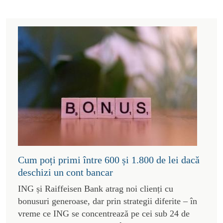
Cum poți primi între 600 și 1.800 de lei dacă
deschizi un cont bancar
ING și Raiffeisen Bank atrag noi clienți cu
bonusuri generoase, dar prin strategii diferite – în
vreme ce ING se concentrează pe cei sub 24 de