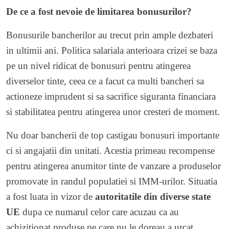
De ce a fost nevoie de limitarea bonusurilor?
Bonusurile bancherilor au trecut prin ample dezbateri
in ultimii ani. Politica salariala anterioara crizei se baza
pe un nivel ridicat de bonusuri pentru atingerea
diverselor tinte, ceea ce a facut ca multi bancheri sa
actioneze imprudent si sa sacrifice siguranta financiara
si stabilitatea pentru atingerea unor cresteri de moment.
Nu doar bancherii de top castigau bonusuri importante
ci si angajatii din unitati. Acestia primeau recompense
pentru atingerea anumitor tinte de vanzare a produselor
promovate in randul populatiei si IMM-urilor. Situatia
a fost luata in vizor de
autoritatile din diverse state
UE
dupa ce numarul celor care acuzau ca au
achizitionat produse pe care nu le doreau a urcat