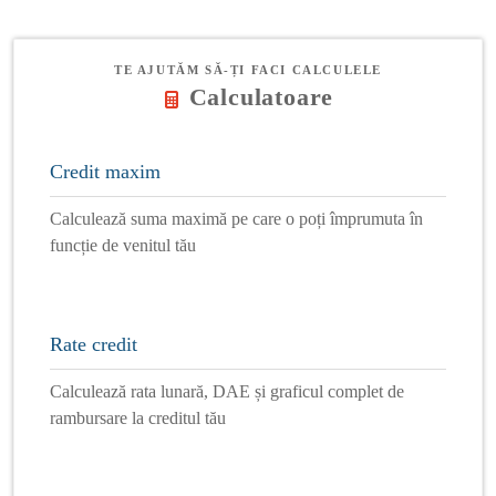
TE AJUTĂM SĂ-ȚI FACI CALCULELE
Calculatoare
Credit maxim
Calculează suma maximă pe care o poți împrumuta în
funcție de venitul tău
Rate credit
Calculează rata lunară, DAE și graficul complet de
rambursare la creditul tău