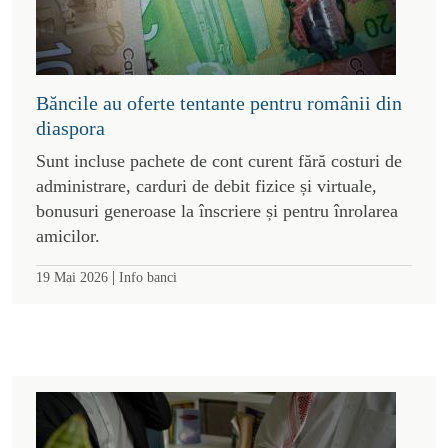
Băncile au oferte tentante pentru românii din
diaspora
Sunt incluse pachete de cont curent fără costuri de
administrare, carduri de debit fizice și virtuale,
bonusuri generoase la înscriere și pentru înrolarea
amicilor.
|
19 Mai 2026
Info banci