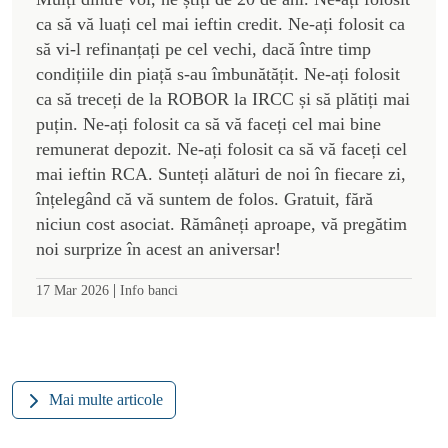
ca să vă luați cel mai ieftin credit. Ne-ați folosit ca
să vi-l refinanțați pe cel vechi, dacă între timp
condițiile din piață s-au îmbunătățit. Ne-ați folosit
ca să treceți de la ROBOR la IRCC și să plătiți mai
puțin. Ne-ați folosit ca să vă faceți cel mai bine
remunerat depozit. Ne-ați folosit ca să vă faceți cel
mai ieftin RCA. Sunteți alături de noi în fiecare zi,
înțelegând că vă suntem de folos. Gratuit, fără
niciun cost asociat. Rămâneți aproape, vă pregătim
noi surprize în acest an aniversar!
|
17 Mar 2026
Info banci
Mai multe articole