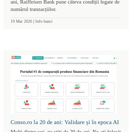
ani, Raiffeisen Bank pune câteva condiții legate de
numărul tranzacțiilor.
|
19 Mar 2026
Info banci
Conso.ro la 20 de ani: Validare și în epoca AI
Mulți dintre voi, ne știți de 20 de ani. Ne-ați folosit