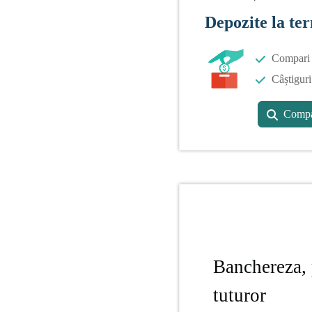
Depozite la te
Compari o
Câștiguri
Compa
Banchereza, 
tuturor