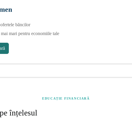
rmen
fertele băncilor
 mai mari pentru economiile tale
ră
EDUCAȚIE FINANCIARĂ
pe înțelesul