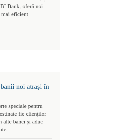
TBI Bank, oferă noi
e mai eficient
anii noi atrași în
rte speciale pentru
stinate fie clienților
in alte bănci și aduc
ute.