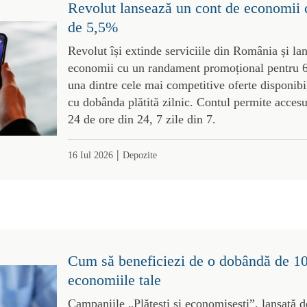
Revolut lansează un cont de economii
de 5,5%
Revolut își extinde serviciile din România și l
economii cu un randament promoțional pentru 6
una dintre cele mai competitive oferte disponibil
cu dobânda plătită zilnic. Contul permite acces
24 de ore din 24, 7 zile din 7.
|
16 Iul 2026
Depozite
Cum să beneficiezi de o dobândă de 1
economiile tale
Campaniile „Plătești și economisești”, lansată d