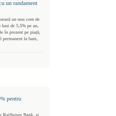
 cu un randament
ansează un nou cont de
 luni de 5,5% pe an,
e în prezent pe piață,
ul permanent la bani,
0% pentru
e Raiffeisen Bank, și