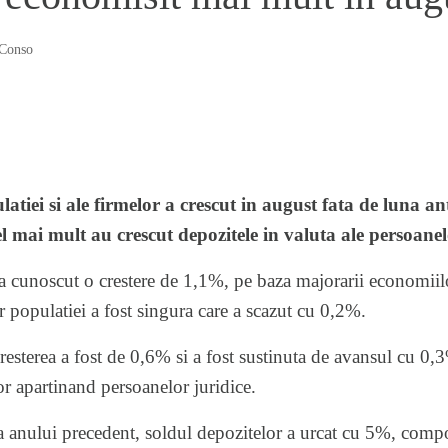
Conso
latiei si ale firmelor a crescut in august fata de luna 
el mai mult au crescut depozitele in valuta ale persoanel
 a cunoscut o crestere de 1,1%, pe baza majorarii economiil
opulatiei a fost singura care a scazut cu 0,2%.
cresterea a fost de 0,6% si a fost sustinuta de avansul cu 0
or apartinand persoanelor juridice.
a anului precedent, soldul depozitelor a urcat cu 5%, comp