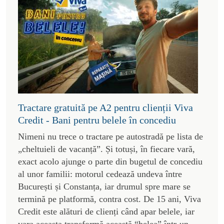
Tractare gratuită pe A2 pentru clienții Viva
Credit - Bani pentru belele în concediu
Nimeni nu trece o tractare pe autostradă pe lista de
„cheltuieli de vacanță”. Și totuși, în fiecare vară,
exact acolo ajunge o parte din bugetul de concediu
al unor familii: motorul cedează undeva între
București și Constanța, iar drumul spre mare se
termină pe platformă, contra cost. De 15 ani, Viva
Credit este alături de clienți când apar belele, iar
vara aceasta transformă această “belea” într-un