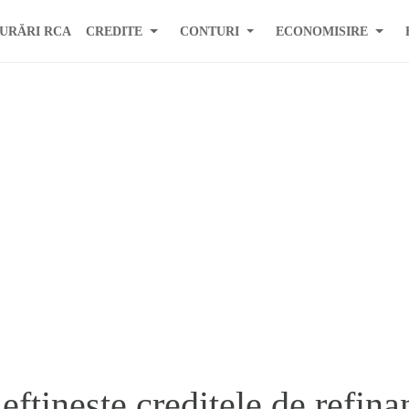
URĂRI RCA
CREDITE
CONTURI
ECONOMISIRE
ftineste creditele de refina