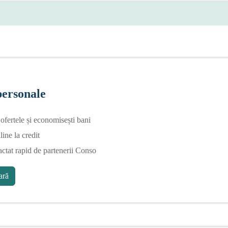
personale
fertele și economisești bani
line la credit
actat rapid de partenerii Conso
ră