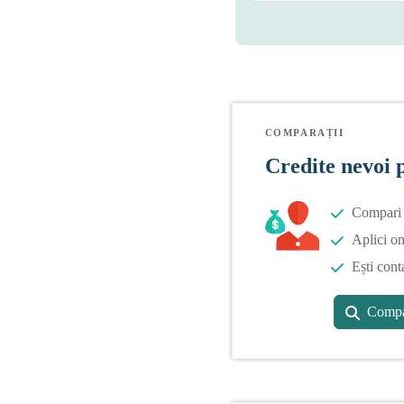
COMPARAȚII
Credite nevoi 
Compari o
Aplici on
Ești cont
Compa