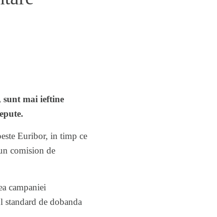
, sunt mai ieftine
epute.
peste Euribor, in timp ce
i un comision de
rea campaniei
ul standard de dobanda