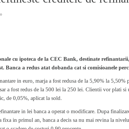
o
onale cu ipoteca de la
CEC Bank
, destinate refinantarii
t. Banca a redus atat dobanda cat si comisioanele perc
finantare in euro, marja a fost redusa de la 5,90% la 5,50% 
r a fost redus de la 500 lei la 250 lei. Clientii vor plati s
c, de 0,05%, aplicat la sold.
refinantare in lei banca a operat o modificare. Dupa finaliza
fixa in primul an, banca a decis sa nu mai revina la nivel
erat o scadere de costuri 0,90 procente.