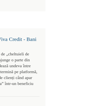
Viva Credit - Bani
 de „cheltuieli de
 ajunge o parte din
dează undeva între
 termină pe platformă,
de clienți când apar
a” într-un beneficiu