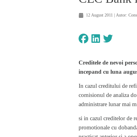
12 August 2011
| Autor:
Cons
Creditele de nevoi pers
incepand cu luna augus
In cazul creditului de re
comisionul de analiza dosa
administrare lunar mai mi
si in cazul creditelor de 
promotionale cu dobanda 
practicat anterior si a op