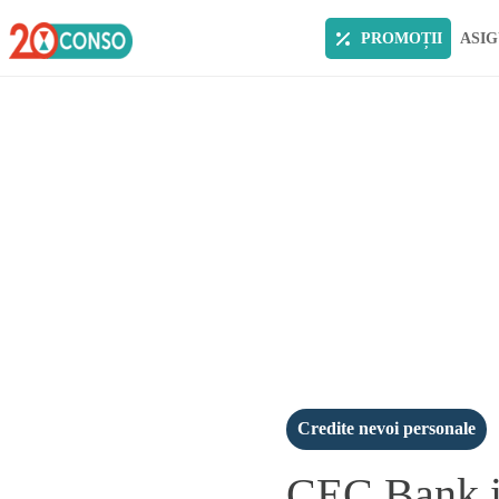
PROMOȚII
ASIG
Credite nevoi personale
CEC Bank ie