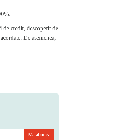
,90%.
rd de credit, descoperit de
st acordate. De asemenea,
Mă abonez