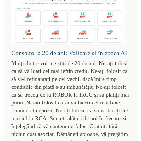
Conso.ro la 20 de ani: Validare și în epoca AI
Mulți dintre voi, ne știți de 20 de ani. Ne-ați folosit
ca să vă luați cel mai ieftin credit. Ne-ați folosit ca
să vi-l refinanțați pe cel vechi, dacă între timp
condițiile din piață s-au îmbunătățit. Ne-ați folosit
ca să treceți de la ROBOR la IRCC și să plătiți mai
puțin. Ne-ați folosit ca să vă faceți cel mai bine
remunerat depozit. Ne-ați folosit ca să vă faceți cel
mai ieftin RCA. Sunteți alături de noi în fiecare zi,
înțelegând că vă suntem de folos. Gratuit, fără
niciun cost asociat. Rămâneți aproape, vă pregătim