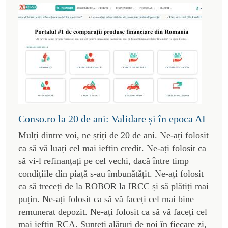
Conso.ro la 20 de ani: Validare și în epoca AI
Mulți dintre voi, ne știți de 20 de ani. Ne-ați folosit
ca să vă luați cel mai ieftin credit. Ne-ați folosit ca
să vi-l refinanțați pe cel vechi, dacă între timp
condițiile din piață s-au îmbunătățit. Ne-ați folosit
ca să treceți de la ROBOR la IRCC și să plătiți mai
puțin. Ne-ați folosit ca să vă faceți cel mai bine
remunerat depozit. Ne-ați folosit ca să vă faceți cel
mai ieftin RCA. Sunteți alături de noi în fiecare zi,