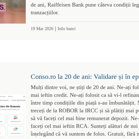
de ani, Raiffeisen Bank pune câteva condiții le
tranzacțiilor.
|
19 Mar 2026
Info banci
Conso.ro la 20 de ani: Validare și în e
Mulți dintre voi, ne știți de 20 de ani. Ne-ați fol
mai ieftin credit. Ne-ați folosit ca să vi-l refina
între timp condițiile din piață s-au îmbunătățit. 
treceți de la ROBOR la IRCC și să plătiți mai pu
să vă faceți cel mai bine remunerat depozit. Ne-a
faceți cel mai ieftin RCA. Sunteți alături de noi 
înțelegând că vă suntem de folos. Gratuit, fără n