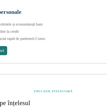
personale
fertele și economisești bani
line la credit
actat rapid de partenerii Conso
ră
EDUCAȚIE FINANCIARĂ
pe înțelesul