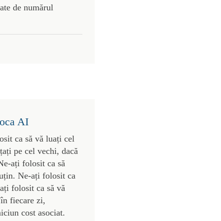
gate de numărul
poca AI
osit ca să vă luați cel
nțați pe cel vechi, dacă
Ne-ați folosit ca să
țin. Ne-ați folosit ca
ți folosit ca să vă
în fiecare zi,
iciun cost asociat.