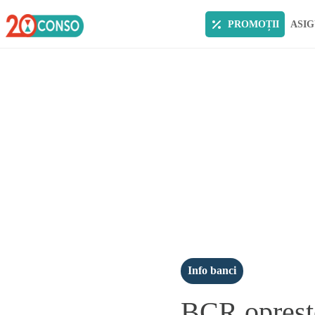
PROMOȚII
ASIG
Info banci
BCR opreste 