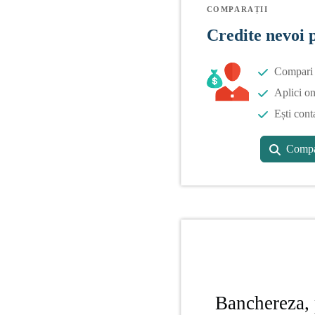
COMPARAȚII
Credite nevoi 
Compari o
Aplici on
Ești cont
Compa
Banchereza, 