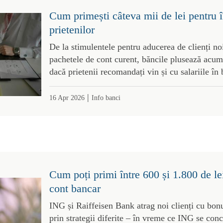
Cum primești câteva mii de lei pentru în
prietenilor
De la stimulentele pentru aducerea de clienți noi
pachetele de cont curent, băncile plusează acum
dacă prietenii recomandați vin și cu salariile în
|
16 Apr 2026
Info banci
Cum poți primi între 600 și 1.800 de le
cont bancar
ING și Raiffeisen Bank atrag noi clienți cu bon
prin strategii diferite – în vreme ce ING se con