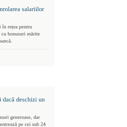
rolarea salariilor
 în rețea pentru
 cu bonusuri mărite
 bancă.
i dacă deschizi un
usuri generoase, dar
centrează pe cei sub 24