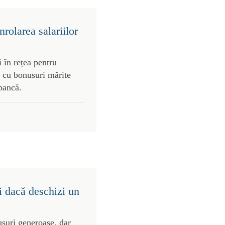
rolarea salariilor
 în rețea pentru
 cu bonusuri mărite
 bancă.
i dacă deschizi un
usuri generoase, dar