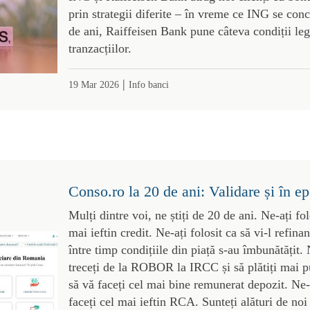
prin strategii diferite – în vreme ce ING se con
de ani, Raiffeisen Bank pune câteva condiții le
tranzacțiilor.
|
19 Mar 2026
Info banci
Conso.ro la 20 de ani: Validare și în e
Mulți dintre voi, ne știți de 20 de ani. Ne-ați fol
mai ieftin credit. Ne-ați folosit ca să vi-l refina
între timp condițiile din piață s-au îmbunătățit. 
treceți de la ROBOR la IRCC și să plătiți mai pu
să vă faceți cel mai bine remunerat depozit. Ne-a
faceți cel mai ieftin RCA. Sunteți alături de noi 