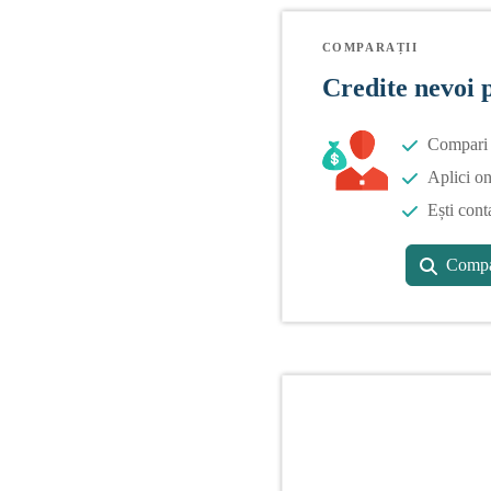
COMPARAȚII
Credite nevoi 
Compari o
Aplici on
Ești cont
Compa