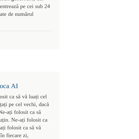
centrează pe cei sub 24
gate de numărul
poca AI
osit ca să vă luați cel
nțați pe cel vechi, dacă
Ne-ați folosit ca să
țin. Ne-ați folosit ca
ți folosit ca să vă
în fiecare zi,