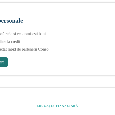
personale
fertele și economisești bani
line la credit
actat rapid de partenerii Conso
ră
EDUCAȚIE FINANCIARĂ