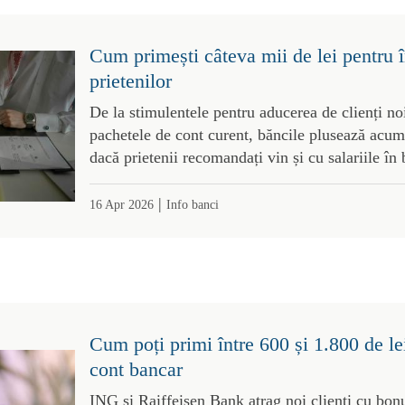
Cum primești câteva mii de lei pentru în
prietenilor
De la stimulentele pentru aducerea de clienți noi
pachetele de cont curent, băncile plusează acum
dacă prietenii recomandați vin și cu salariile în
|
16 Apr 2026
Info banci
Cum poți primi între 600 și 1.800 de le
cont bancar
ING și Raiffeisen Bank atrag noi clienți cu bon