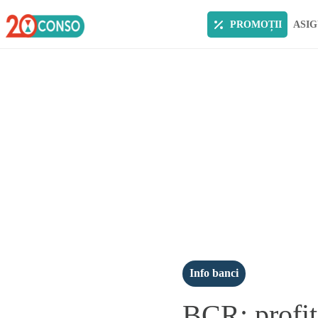
PROMOȚII
ASIG
Info banci
BCR: profit