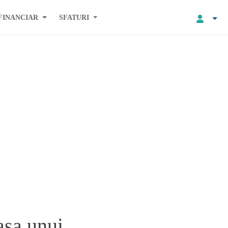
FINANCIAR
SFATURI
asa unui