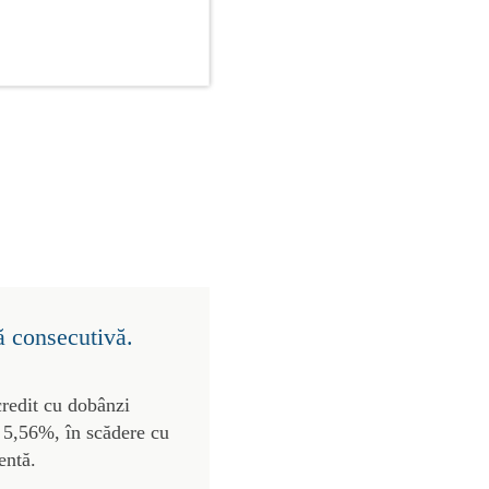
ă consecutivă.
credit cu dobânzi
de 5,56%, în scădere cu
entă.