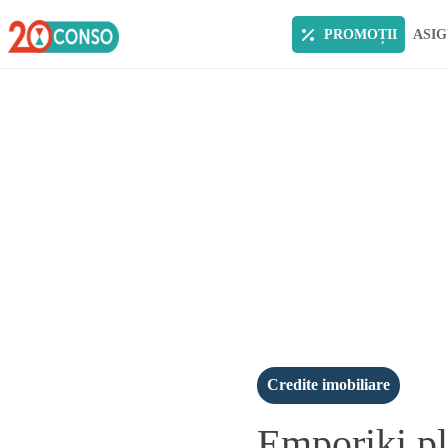
PROMOȚII
ASIG
Credite imobiliare
Emporiki pla