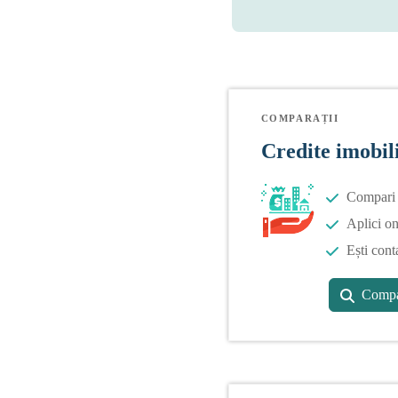
COMPARAȚII
Credite imobil
Compari o
Aplici on
Ești cont
Compa