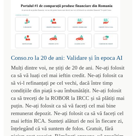
Conso.ro la 20 de ani: Validare și în epoca AI
Mulți dintre voi, ne știți de 20 de ani. Ne-ați folosit
ca să vă luați cel mai ieftin credit. Ne-ați folosit ca
să vi-l refinanțați pe cel vechi, dacă între timp
condițiile din piață s-au îmbunătățit. Ne-ați folosit
ca să treceți de la ROBOR la IRCC și să plătiți mai
puțin. Ne-ați folosit ca să vă faceți cel mai bine
remunerat depozit. Ne-ați folosit ca să vă faceți cel
mai ieftin RCA. Sunteți alături de noi în fiecare zi,
înțelegând că vă suntem de folos. Gratuit, fără
niciun cost asociat. Rămâneți aproape, vă pregătim