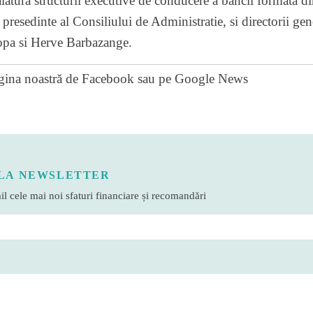
atura structurii executive de conducere a bancii
formata di
i presedinte al Consiliului de Administratie, si directorii gen
pa si Herve Barbazange.
gina noastră de Facebook
sau pe
Google News
LA NEWSLETTER
l cele mai noi sfaturi financiare și recomandări