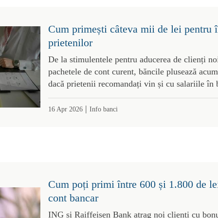
Cum primești câteva mii de lei pentru în
prietenilor
De la stimulentele pentru aducerea de clienți noi
pachetele de cont curent, băncile plusează acum
dacă prietenii recomandați vin și cu salariile în
|
16 Apr 2026
Info banci
Cum poți primi între 600 și 1.800 de le
cont bancar
ING și Raiffeisen Bank atrag noi clienți cu bon