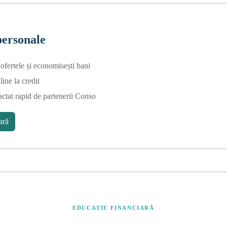
personale
fertele și economisești bani
line la credit
actat rapid de partenerii Conso
ră
EDUCAȚIE FINANCIARĂ