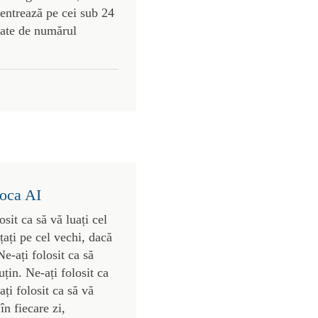
centrează pe cei sub 24
gate de numărul
poca AI
osit ca să vă luați cel
nțați pe cel vechi, dacă
Ne-ați folosit ca să
țin. Ne-ați folosit ca
ți folosit ca să vă
în fiecare zi,