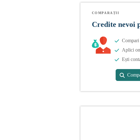
COMPARAȚII
Credite nevoi 
Compari o
Aplici on
Ești cont
Compa