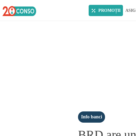
PROMOȚII
ASIG
Info banci
BRD are un 