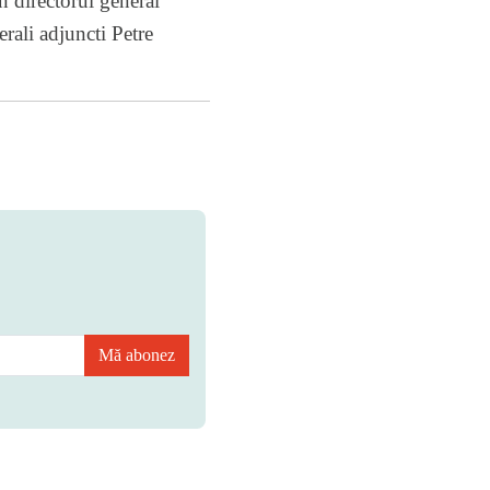
n directorul general
erali adjuncti Petre
Mă abonez