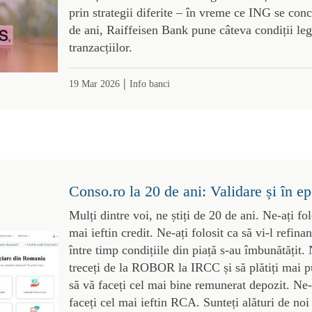
prin strategii diferite – în vreme ce ING se con
de ani, Raiffeisen Bank pune câteva condiții le
tranzacțiilor.
|
19 Mar 2026
Info banci
Conso.ro la 20 de ani: Validare și în e
Mulți dintre voi, ne știți de 20 de ani. Ne-ați fol
mai ieftin credit. Ne-ați folosit ca să vi-l refina
între timp condițiile din piață s-au îmbunătățit. 
treceți de la ROBOR la IRCC și să plătiți mai pu
să vă faceți cel mai bine remunerat depozit. Ne-a
faceți cel mai ieftin RCA. Sunteți alături de noi 