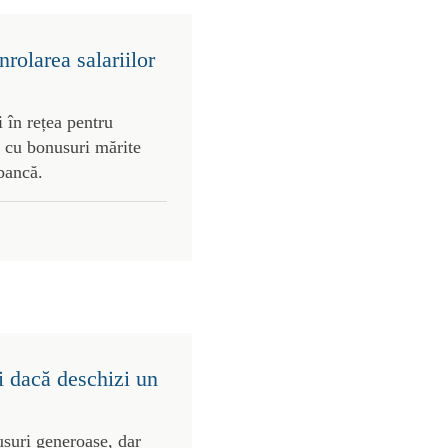
rolarea salariilor
 în rețea pentru
 cu bonusuri mărite
 bancă.
i dacă deschizi un
usuri generoase, dar