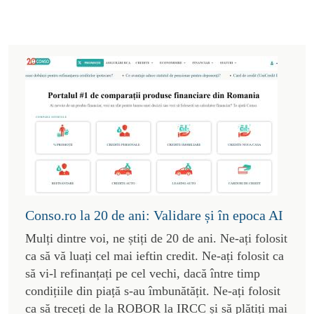
Conso.ro la 20 de ani: Validare și în epoca AI
Mulți dintre voi, ne știți de 20 de ani. Ne-ați folosit
ca să vă luați cel mai ieftin credit. Ne-ați folosit ca
să vi-l refinanțați pe cel vechi, dacă între timp
condițiile din piață s-au îmbunătățit. Ne-ați folosit
ca să treceți de la ROBOR la IRCC și să plătiți mai