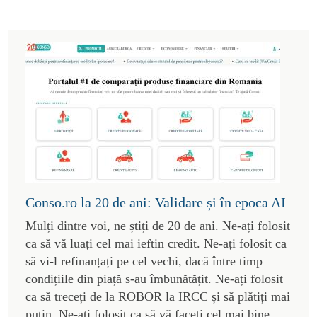
Conso.ro la 20 de ani: Validare și în epoca AI
Mulți dintre voi, ne știți de 20 de ani. Ne-ați folosit
ca să vă luați cel mai ieftin credit. Ne-ați folosit ca
să vi-l refinanțați pe cel vechi, dacă între timp
condițiile din piață s-au îmbunătățit. Ne-ați folosit
ca să treceți de la ROBOR la IRCC și să plătiți mai
puțin. Ne-ați folosit ca să vă faceți cel mai bine