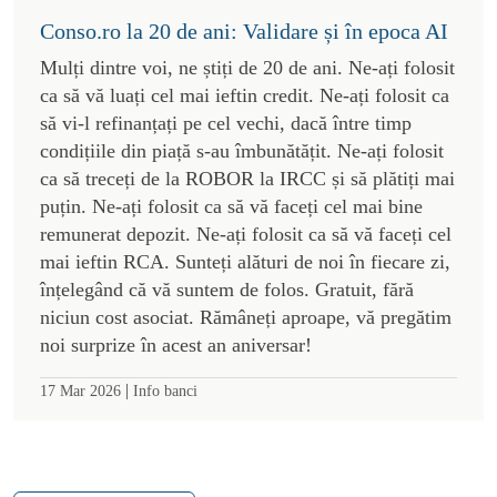
Conso.ro la 20 de ani: Validare și în epoca AI
Mulți dintre voi, ne știți de 20 de ani. Ne-ați folosit
ca să vă luați cel mai ieftin credit. Ne-ați folosit ca
să vi-l refinanțați pe cel vechi, dacă între timp
condițiile din piață s-au îmbunătățit. Ne-ați folosit
ca să treceți de la ROBOR la IRCC și să plătiți mai
puțin. Ne-ați folosit ca să vă faceți cel mai bine
remunerat depozit. Ne-ați folosit ca să vă faceți cel
mai ieftin RCA. Sunteți alături de noi în fiecare zi,
înțelegând că vă suntem de folos. Gratuit, fără
niciun cost asociat. Rămâneți aproape, vă pregătim
noi surprize în acest an aniversar!
|
17 Mar 2026
Info banci