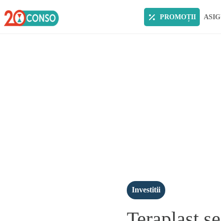
PROMOȚII
ASIG
Investitii
Teraplast se