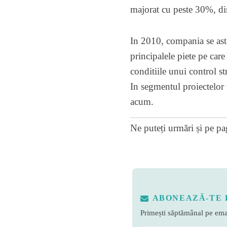
majorat cu peste 30%, din 
In 2010, compania se aste
principalele piete pe car
conditiile unui control str
In segmentul proiectelor 
acum.
Ne puteți urmări și pe
pa
ABONEAZĂ-TE 
Primești săptămânal pe emai