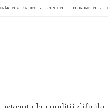
URĂRI RCA
CREDITE
CONTURI
ECONOMISIRE
 asteapta la conditii dificile 