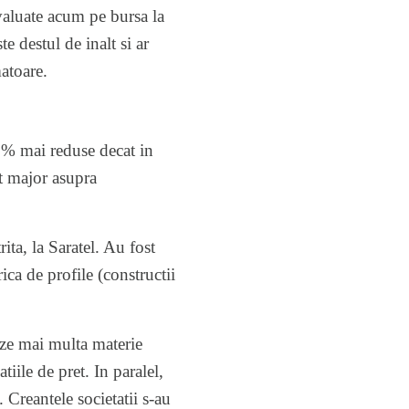
evaluate acum pe bursa la
e destul de inalt si ar
matoare.
 20% mai reduse decat in
ct major asupra
ita, la Saratel. Au fost
rica de profile (constructii
eze mai multa materie
tiile de pret. In paralel,
 Creantele societatii s-au