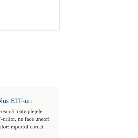
plus ETF-uri
rea că toate piețele
urilor, ne face uneori
lor: raportul corect