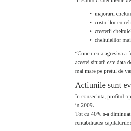
In schimb, cheltuielile d
• majorarii cheltuielilo
• costurilor cu relo
• cresterii cheltuieli
• cheltuielilor mai mari
“Concurenta agresiva a fos
acestei situatii este data 
mai mare pe pretul de van
Actiunile sunt e
In consecinta, profitul o
in 2009.
Tot cu 40% s-a diminuat si
rentabilitatea capitaluri