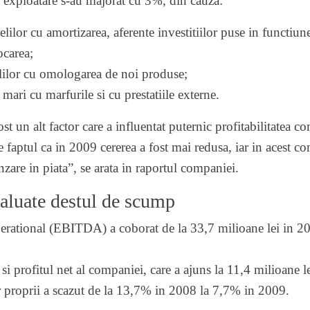
e exploatare s-au majorat cu 3%, din cauza:
r cu amortizarea, aferente investitiilor puse in functiun
carea;
lor cu omologarea de noi produse;
 cu marfurile si cu prestatiile externe.
t un alt factor care a influentat puternic profitabilitatea c
de faptul ca in 2009 cererea a fost mai redusa, iar in acest co
zare in piata”, se arata in raportul companiei.
valuate destul de scump
perational (EBITDA) a coborat de la 33,7 milioane lei in 20
 profitul net al companiei, care a ajuns la 11,4 milioane lei
lor proprii a scazut de la 13,7% in 2008 la 7,7% in 2009.