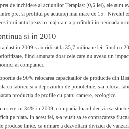
ret de inchidere al actiunilor Teraplast (0,6 lei), ele sunt 
tre pret si profitul pe actiune) mai mare de 15. Nivelul est
nvestitorii anticipeaza o majorare a profitului in perioada ur
continua si in 2010
Teraplast in 2009 s-au ridicat la 35,7 milioane lei, fiind cu
prioritizate, fiind amanate doar cele care nu aveau un impa
nomici ai companiei.
oportie de 90% relocarea capacitatilor de productie din Bistr
tilarea fabricii si a depozitului de poliolefine, s-a relocat fab
marata productia de profile cu patru camere, ecologice.
o crestere cu 34% in 2009, compania luand decizia sa stoch
it pe piata. In acest fel, s-a reusit sa se contracareze fluctua
de produse finite, ca urmare a dezvoltarii diviziei de vanzari.