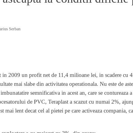
rius Serban
 in 2009 un profit net de 11,4 milioane lei, in scadere cu 41
tate mai slabe din activitatea operationala. Nu este de astep
mbunatatire semnificativa in acest an, care se contureaza a f
procesatorului de PVC, Teraplast a scazut cu numai 2%, aju
st mai lent decat cel al pietei pe care activeaza compania, ca