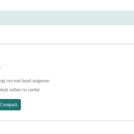
A
egi cea mai bună asigurare
tești online cu cardul
Compară