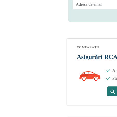
COMPARAȚII
Asigurări RC
Al
Plă