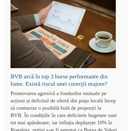
BVB urcă în top 3 burse performante din
lume. Există riscul unei corecții majore?
Promovarea agresivă a fondurilor mutuale pe
acțiuni și deficitul de ofertă din piața locală încep
să contureze o posibilă bulă de proporții la
BVB. În condițiile în care deficitele bugetare sunt
tot mai apăsătoare, iar inflația depășește 10% în
România, puțini s-ar fi așteptat ca Bursa de Valori