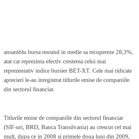
Cateva actiuni importante listate la bursa de la
Bucuresti s-au apreciat substantial in martie, in
ansamblu bursa reusind in medie sa recupereze 28,3%,
atat cat reprezinta efectiv cresterea celui mai
reprezentativ indice bursier BET-XT. Cele mai ridicate
aprecieri le-au inregistrat titlurile emise de companiile
din sectorul financiar.
Titlurile emise de companiile din sectorul financiar
(SIF-uri, BRD, Banca Transilvania) au crescut cel mai
mult, dupa ce in 2008 si primele doua luni din 2009,