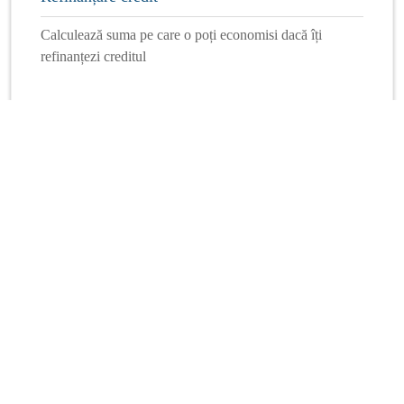
Calculează suma pe care o poți economisi dacă îți
refinanțezi creditul
Mai multe calculatoare
Info Financiar
Curs online
Schimb valutar
Dobânzi interbancare