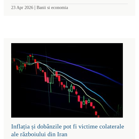
|
23 Apr 2026
Banii si economia
Inflația și dobânzile pot fi victime colaterale
ale războiului din Iran