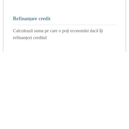
Refinanțare credit
Calculează suma pe care o poți economisi dacă îți
refinanțezi creditul
Mai multe calculatoare
Info Financiar
Curs online