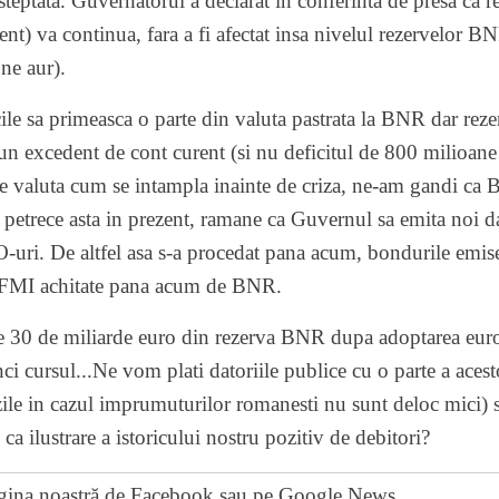
teptata. Guvernatorul a declarat in conferinta de presa ca 
ent) va continua, fara a fi afectat insa nivelul rezervelor B
ne aur).
ile sa primeasca o parte din valuta pastrata la BNR dar re
n excedent de cont curent (si nu deficitul de 800 milioane
e valuta cum se intampla inainte de criza, ne-am gandi ca
 petrece asta in prezent, ramane ca Guvernul sa emita noi da
O-uri. De altfel asa s-a procedat pana acum, bondurile em
 FMI achitate pana acum de BNR.
e 30 de miliarde euro din rezerva BNR dupa adoptarea eur
ci cursul...Ne vom plati datoriile publice cu o parte a acest
zile in cazul imprumuturilor romanesti nu sunt deloc mici) s
 ca ilustrare a istoricului nostru pozitiv de debitori?
gina noastră de Facebook
sau pe
Google News