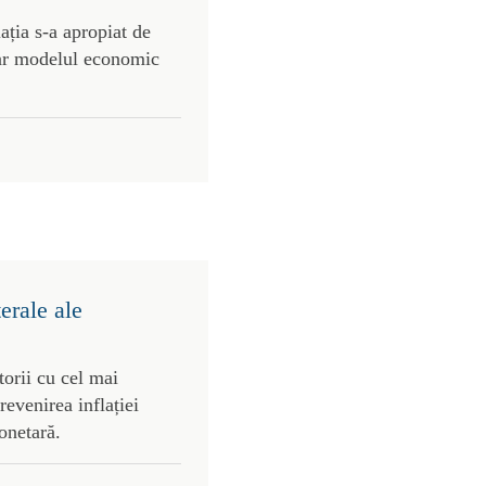
ația s-a apropiat de
iar modelul economic
terale ale
torii cu cel mai
evenirea inflației
onetară.