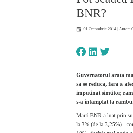
BNR?
01 Octombrie 2014
| Autor:
C
Guvernatorul arata mar
sa se reduca, fara a af
imputinat simtitor, ra
s-a intamplat la rambu
Marti BNR a luat prin sur
la 3% (de la 3,25%) - core