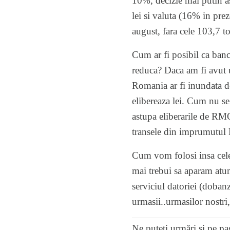
10%, decizie mai putin as
lei si valuta (16% in prez
august, fara cele 103,7 to
Cum ar fi posibil ca banc
reduca? Daca am fi avut u
Romania ar fi inundata d
elibereaza lei. Cum nu se
astupa eliberarile de RM
transele din imprumutul
Cum vom folosi insa cel
mai trebui sa aparam atun
serviciul datoriei (doban
urmasii..urmasilor nostri,
Ne puteți urmări și pe
pa