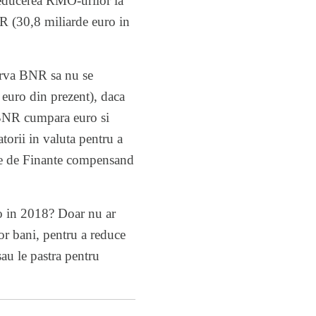
reducerea RMO-urilor la
NR (30,8 miliarde euro in
zerva BNR sa nu se
 euro din prezent), daca
 BNR cumpara euro si
torii in valuta pentru a
ise de Finante compensand
o in 2018? Doar nu ar
or bani, pentru a reduce
au le pastra pentru