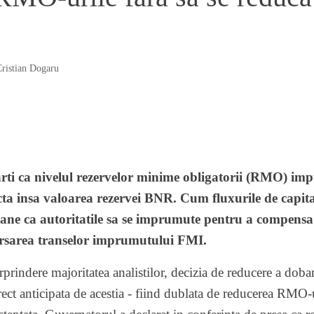
ristian Dogaru
ti ca nivelul rezervelor minime obligatorii (RMO) imp
ecta insa valoarea rezervei BNR. Cum fluxurile de capi
mane ca autoritatile sa se imprumute pentru a compen
rsarea transelor imprumutului FMI.
prindere majoritatea analistilor, decizia de reducere a doba
ct anticipata de acestia - fiind dublata de reducerea RMO-uri