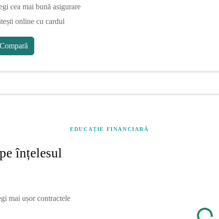
egi cea mai bună asigurare
tești online cu cardul
Compară
EDUCAȚIE FINANCIARĂ
pe înțelesul
egi mai ușor contractele