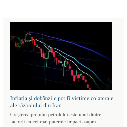
Inflația și dobânzile pot fi victime colaterale
ale războiului din Iran
Creșterea prețului petrolului este unul dintre
factorii cu cel mai puternic impact asupra