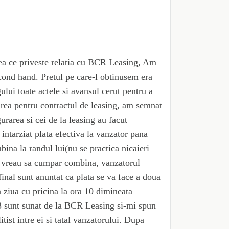
eea ce priveste relatia cu BCR Leasing, Am
econd hand. Pretul pe care-l obtinusem era
lui toate actele si avansul cerut pentru a
ea pentru contractul de leasing, am semnat
urarea si cei de la leasing au facut
 intarziat plata efectiva la vanzator pana
ina la randul lui(nu se practica nicaieri
ai vreau sa cumpar combina, vanzatorul
final sunt anuntat ca plata se va face a doua
n ziua cu pricina la ora 10 dimineata
13 sunt sunat de la BCR Leasing si-mi spun
tist intre ei si tatal vanzatorului. Dupa