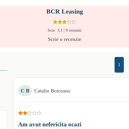
BCR Leasing
Scor:
3,1
|
9
recenzii
Scrie o recenzie
1
C B
Catalin Boiceanu
Am avut nefericita ocazi