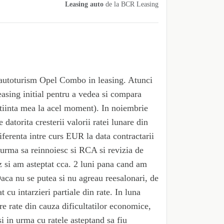
Leasing auto
de la
BCR Leasing
n autoturism Opel Combo in leasing. Atunci
easing initial pentru a vedea si compara
stiinta mea la acel moment). In noiembrie
 datorita cresterii valorii ratei lunare din
iferenta intre curs EUR la data contractarii
a urma sa reinnoiesc si RCA si revizia de
 si am asteptat cca. 2 luni pana cand am
Daca nu se putea si nu agreau reesalonari, de
u intarzieri partiale din rate. In luna
re rate din cauza dificultatilor economice,
i in urma cu ratele asteptand sa fiu