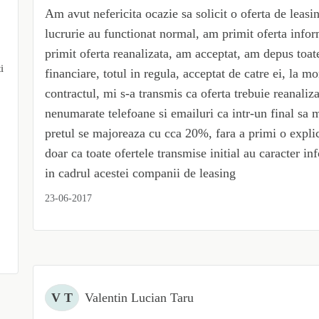
Am avut nefericita ocazie sa solicit o oferta de leas
lucrurie au functionat normal, am primit oferta infor
primit oferta reanalizata, am acceptat, am depus toat
i
financiare, totul in regula, acceptat de catre ei, la 
contractul, mi s-a transmis ca oferta trebuie reanaliz
nenumarate telefoane si emailuri ca intr-un final sa m
pretul se majoreaza cu cca 20%, fara a primi o explic
doar ca toate ofertele transmise initial au caracter in
in cadrul acestei companii de leasing
23-06-2017
V T
Valentin Lucian Taru