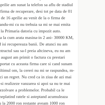
prilie am sunat la telefon sa aflu de stadiul
 firma de recuperare, desi tot pe data de 01
 de 16 aprilie au venit de la o firma de
nandu-mi cu nu trebuia sa mi se mai emita
 la Primaria datoria cu impozit auto.
 ca la cum arata masina-in 2 ani- 30000 KM,
d isi recupereaza banii. De atunci nu am
tractul sau sa-l preia altcineva, eu nu am
a august am primit o factura cu prestari
portat cu aceasta firma care si cand sunam
 ultimul om, la cereri nu mi se raspundea, m-
ici un regret. Nu cred ca in ziua de azi mai
si realizeze vanzarea si apoi sa nu te mai
ezolvare a problemelor. Probabil ca le
 neplatind ratele si asteptand acumuleaza
eu la 2000 ron restante aveam 1000 ron