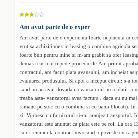
Am avut parte de o exper
Am avut parte de o experienta foarte neplacuta in c
vrut sa achizitionez in leasing o combina agricola s
foarte bun pentru mine si m-am grabit sa ofer leasingu
demara cat mai repede procedurile.Am primit aprobar
contractul, am facut plata avansului, am incheiat asig
evaluarea produsului. Si apoi a inceput circul: s-a tot
cand nu au avut dovada ca vanzatorul nu a platit comb
treaba asta- vanzatorul avea factura . daca eu nu m
ramane pe stoc cu o combina si cu banii blocati). In 
zi, Vorbesc cu furnizorul si-mi aranjez transportul. I
vanzatorul este anuntat ca plata este pe rol. La ora 
ca ei renunta la contract invocand o poveste cu iz poli