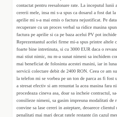
contactat pentru reesalonare rate. La inceputul lunii a
cererii mele, insa mi s-a spus ca dosarul a fost dat la
aprilie mi s-a mai emis o factura nejustificat. Pe data
recuperare cu un proces verbal sa ridice masina spu
factura pe aprilie si ca pe baza acelui PV pot inchide
Reprezentantul acelei firme mi-a spus printre altele
foarte bine intretinuta, si cu 3000 EUR daca o revan
mai stiut nimic, nu m-a sunat nimeni sa inchidem con
mai beneficiat de folosinta acestei masini, iar in lun
servicii colectare debit de 2400 RON. Ceea ce am su
la telefon mi se vorbea pe un ton de parca as fi fost
a stresat efectiv si am renuntat la acea masina fara n
procedeaza cineva asa, doar sa incheie contractul, sa-
consilieze nimeni, sa gasim impreuna modalitati de r
convine sa lase cereri in asteptare, deoarece clientul
penalitati mai mari decat ratele restante (in cazul m