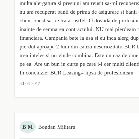
multa alergatura si presiuni am reusit sa-mi recuper
nu am recuperat banii de prima de asigurare si banii
client onest sa fie tratat astfel. O dovada de profesi
inainte de semnarea contractului. NU mai pierdeam t
financiara. Campania bate la usa si eu inca alerg dupa
pierdut aproape 2 luni din cauza neseriozitatii BCR 
m-a inteles si nu vinde combina. Este un caz de omeni
pe ea. Are un bun in curte pe care i-l cer multi client
In concluzie: BCR Leasing= lipsa de profesionism
30-04-2017
B M
Bogdan Militaru