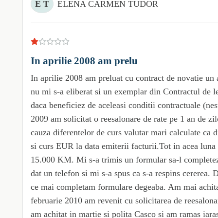
E T
ELENA CARMEN TUDOR
In aprilie 2008 am prelu
In aprilie 2008 am preluat cu contract de novatie u
nu mi s-a eliberat si un exemplar din Contractul de l
daca beneficiez de aceleasi conditii contractuale (ne
2009 am solicitat o reesalonare de rate pe 1 an de zile
cauza diferentelor de curs valutar mari calculate ca d
si curs EUR la data emiterii facturii.Tot in acea lun
15.000 KM. Mi s-a trimis un formular sa-l completez
dat un telefon si mi s-a spus ca s-a respins cererea. 
ce mai completam formulare degeaba. Am mai achitat c
februarie 2010 am revenit cu solicitarea de reesalona
am achitat in martie si polita Casco si am ramas iaras