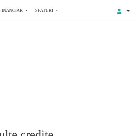
FINANCIAR
SFATURI
lte credite