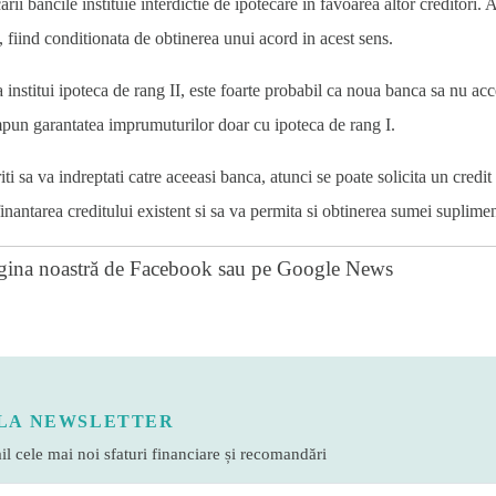
ii bancile instituie interdictie de ipotecare in favoarea altor creditori.
A
, fiind conditionata de obtinerea unui acord in acest sens.
 institui ipoteca de rang II, este foarte probabil ca noua banca sa nu acc
 impun garantatea imprumuturilor doar cu ipoteca de rang I.
iti sa va indreptati catre aceeasi banca, atunci se poate solicita un cred
finantarea creditului existent si sa va permita si obtinerea sumei suplimen
gina noastră de Facebook
sau pe
Google News
LA NEWSLETTER
l cele mai noi sfaturi financiare și recomandări