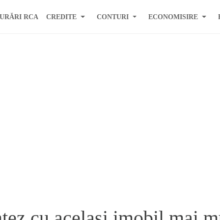
URĂRI RCA
CREDITE
CONTURI
ECONOMISIRE
ntez cu acelasi imobil mai mu