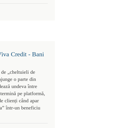
Viva Credit - Bani
 de „cheltuieli de
 ajunge o parte din
dează undeva între
 termină pe platformă,
de clienți când apar
a” într-un beneficiu