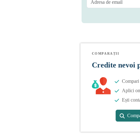
COMPARAȚII
Credite nevoi 
Compari o
Aplici on
Ești cont
Compa