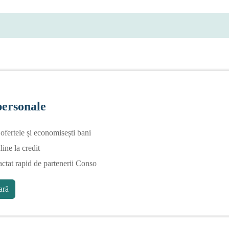
personale
fertele și economisești bani
line la credit
actat rapid de partenerii Conso
ră