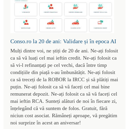
Conso.ro la 20 de ani: Validare și în epoca AI
Mulți dintre voi, ne știți de 20 de ani. Ne-ați folosit
ca să vă luați cel mai ieftin credit. Ne-ați folosit ca
să vi-l refinanțați pe cel vechi, dacă între timp
condițiile din piață s-au îmbunătățit. Ne-ați folosit
ca să treceți de la ROBOR la IRCC și să plătiți mai
puțin. Ne-ați folosit ca să vă faceți cel mai bine
remunerat depozit. Ne-ați folosit ca să vă faceți cel
mai ieftin RCA. Sunteți alături de noi în fiecare zi,
înțelegând că vă suntem de folos. Gratuit, fără
niciun cost asociat. Rămâneți aproape, vă pregătim
noi surprize în acest an aniversar!