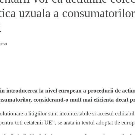
tica uzuala a consumatorilor
i
onso
n introducerea la nivel european a procedurii de actiun
nsumatorilor, considerand-o mult mai eficienta decat pr
utionare a litigiilor sunt incontestabile si accesul echitabil l
entru toti cetatenii UE”, se arata in textul adoptat de europ