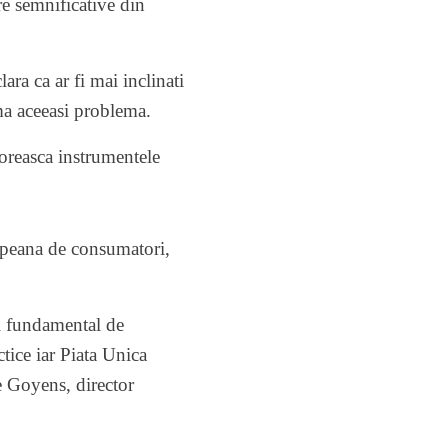
re semnificative din
ra ca ar fi mai inclinati
ama aceeasi problema.
oreasca instrumentele
ropeana de consumatori,
ui fundamental de
tice iar Piata Unica
e Goyens, director