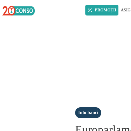
PROMOȚII
ASIG
Info banci
Europarlamen