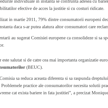
edurile individuale in instanta se confrunta adesea cu barie
litatilor efective de acces la justitie si cu costuri ridicate.
zat in martie 2011, 79% dintre consumatorii europeni decla
 instanta daca s-ar putea alatura altor consumatori care recl
ntarii au sugerat Comisiei europene ca consolideze si sa sp
or.
 este salutat si de catre cea mai importanta organizatie eu
nsumatorilor
(BEUC).
Comisia sa reduca aceasta diferenta si sa raspunda dreptul
 Problemele practice ale consumatorilor necesita solutii prac
reme cat exista bariere in fata justitiei”, a precizat Moniqu