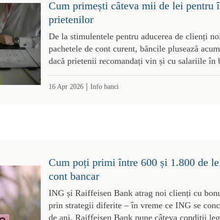
Cum primești câteva mii de lei pentru în
prietenilor
De la stimulentele pentru aducerea de clienți noi
pachetele de cont curent, băncile plusează acum
dacă prietenii recomandați vin și cu salariile în
|
16 Apr 2026
Info banci
Cum poți primi între 600 și 1.800 de le
cont bancar
ING și Raiffeisen Bank atrag noi clienți cu bon
prin strategii diferite – în vreme ce ING se con
de ani, Raiffeisen Bank pune câteva condiții le