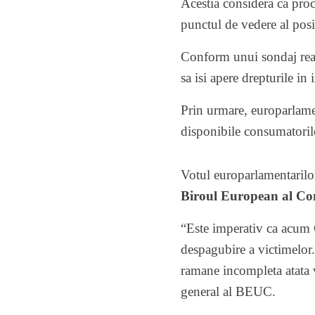
Acestia considera ca proc
punctul de vedere al posibi
Conform unui sondaj reali
sa isi apere drepturile in
Prin urmare, europarlame
disponibile consumatoril
Votul europarlamentarilor
Biroul European al Co
“Este imperativ ca acum 
despagubire a victimelor.
ramane incompleta atata v
general al BEUC.