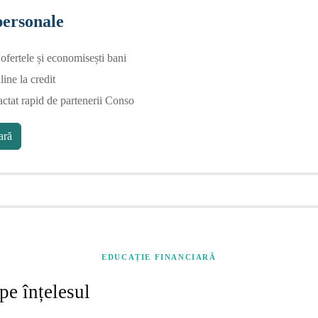
personale
fertele și economisești bani
line la credit
actat rapid de partenerii Conso
ră
EDUCAȚIE FINANCIARĂ
pe înțelesul