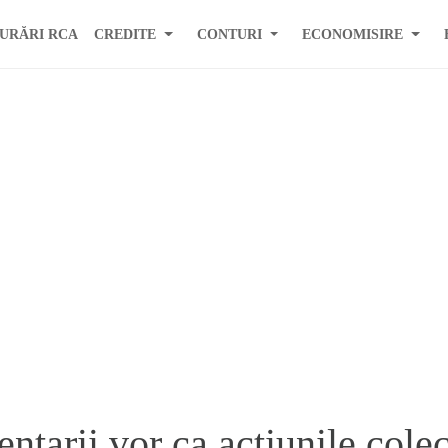
URĂRI RCA
CREDITE
CONTURI
ECONOMISIRE
tarii vor ca actiunile colec