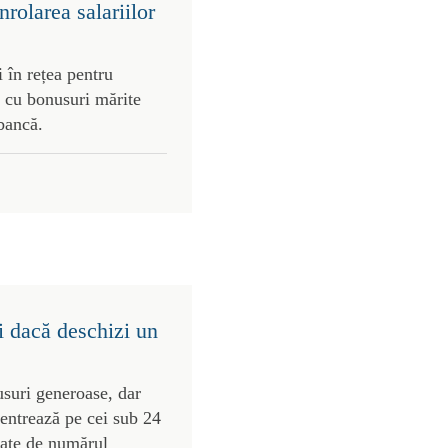
rolarea salariilor
 în rețea pentru
 cu bonusuri mărite
 bancă.
i dacă deschizi un
usuri generoase, dar
centrează pe cei sub 24
gate de numărul