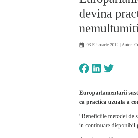
devina prac
nemultumit
03 Februarie 2012
| Autor:
C
Europarlamentarii susti
ca practica uzuala a co
“Beneficiile metodei de sol
in continuare disponibil p