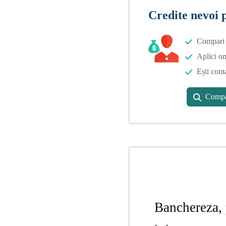
Credite nevoi 
Compari o
Aplici on
Ești cont
Compa
Banchereza, 