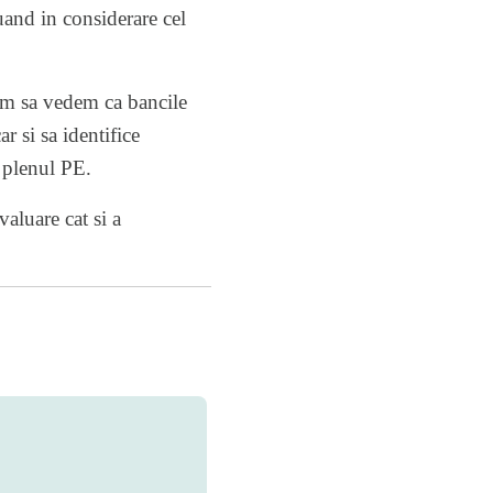
uand in considerare cel
tam sa vedem ca bancile
r si sa identifice
n plenul PE.
aluare cat si a