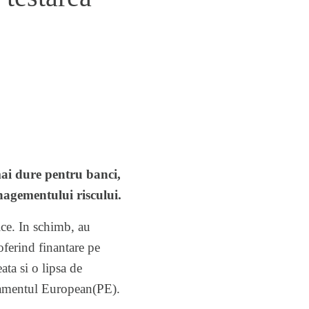
mai dure pentru banci,
nagementului riscului.
xice. In schimb, au
oferind finantare pe
ata si o lipsa de
rlamentul European(PE).