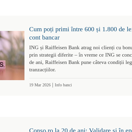
Cum poți primi între 600 și 1.800 de le
cont bancar
ING și Raiffeisen Bank atrag noi clienți cu bon
prin strategii diferite – în vreme ce ING se con
de ani, Raiffeisen Bank pune câteva condiții le
tranzacțiilor.
|
19 Mar 2026
Info banci
Conso.ro la 20 de ani: Validare și în e