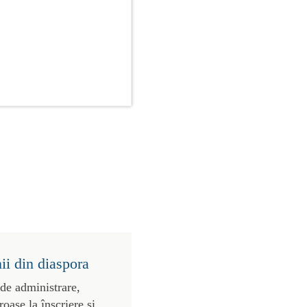
ii din diaspora
 de administrare,
roase la înscriere și