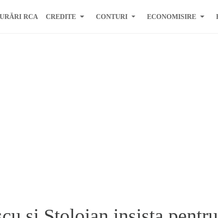
URĂRI RCA
CREDITE
CONTURI
ECONOMISIRE
u si Stolojan insista pentru