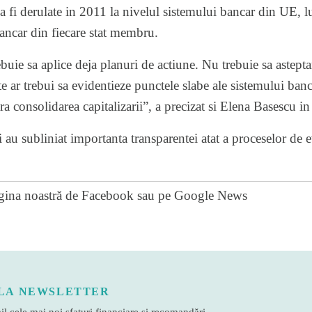
 fi derulate in 2011 la nivelul sistemului bancar din UE, l
ancar din fiecare stat membru.
rebuie sa aplice deja planuri de actiune. Nu trebuie sa astep
e ar trebui sa evidentieze punctele slabe ale sistemului banca
ra consolidarea capitalizarii”, a precizat si Elena Basescu i
au subliniat importanta transparentei atat a proceselor de ev
gina noastră de Facebook
sau pe
Google News
LA NEWSLETTER
l cele mai noi sfaturi financiare și recomandări