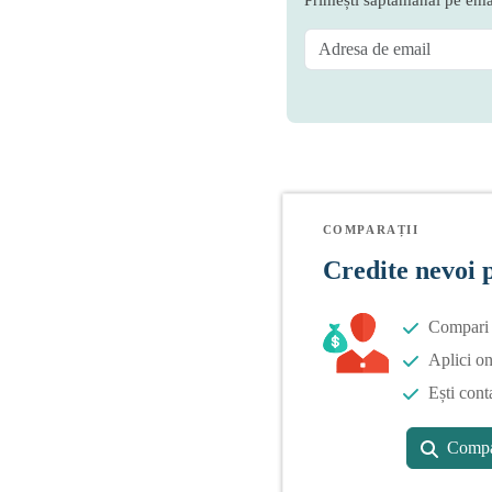
COMPARAȚII
Credite nevoi 
Compari o
Aplici on
Ești cont
Compa