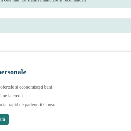
personale
fertele și economisești bani
line la credit
actat rapid de partenerii Conso
ră