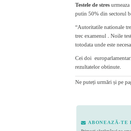
Testele de stres
urmeaza a
putin 50% din sectorul b
“Autoritatile nationale t
trec examenul . Noile test
totodata unde este necesa
Cei doi europarlamentari 
rezultatelor obtinute.
Ne puteți urmări și pe
pa
ABONEAZĂ-TE 
Primești săptămânal pe emai