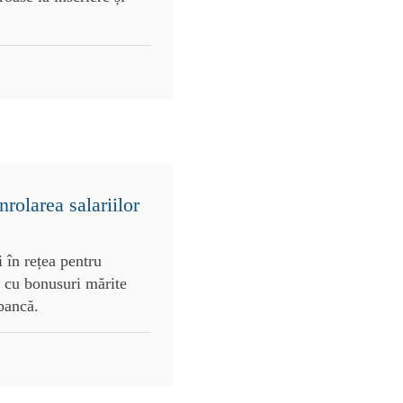
rolarea salariilor
 în rețea pentru
 cu bonusuri mărite
 bancă.