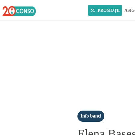
PROMOȚII
ASIG
Info banci
Elena Basesc