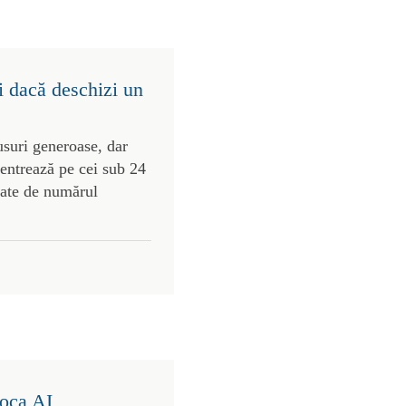
i dacă deschizi un
usuri generoase, dar
centrează pe cei sub 24
gate de numărul
poca AI