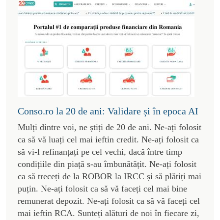
Conso.ro la 20 de ani: Validare și în epoca AI
Mulți dintre voi, ne știți de 20 de ani. Ne-ați folosit
ca să vă luați cel mai ieftin credit. Ne-ați folosit ca
să vi-l refinanțați pe cel vechi, dacă între timp
condițiile din piață s-au îmbunătățit. Ne-ați folosit
ca să treceți de la ROBOR la IRCC și să plătiți mai
puțin. Ne-ați folosit ca să vă faceți cel mai bine
remunerat depozit. Ne-ați folosit ca să vă faceți cel
mai ieftin RCA. Sunteți alături de noi în fiecare zi,