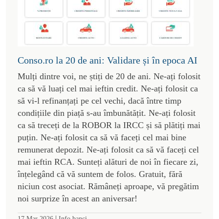
Conso.ro la 20 de ani: Validare și în epoca AI
Mulți dintre voi, ne știți de 20 de ani. Ne-ați folosit
ca să vă luați cel mai ieftin credit. Ne-ați folosit ca
să vi-l refinanțați pe cel vechi, dacă între timp
condițiile din piață s-au îmbunătățit. Ne-ați folosit
ca să treceți de la ROBOR la IRCC și să plătiți mai
puțin. Ne-ați folosit ca să vă faceți cel mai bine
remunerat depozit. Ne-ați folosit ca să vă faceți cel
mai ieftin RCA. Sunteți alături de noi în fiecare zi,
înțelegând că vă suntem de folos. Gratuit, fără
niciun cost asociat. Rămâneți aproape, vă pregătim
noi surprize în acest an aniversar!
|
17 Mar 2026
Info banci