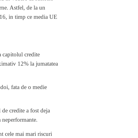
rne. Astfel, de la un
016, in timp ce media UE
 capitolul credite
roximativ 12% la jumatatea
 doi, fata de o medie
e credite a fost deja
a neperformante.
nt cele mai mari riscuri