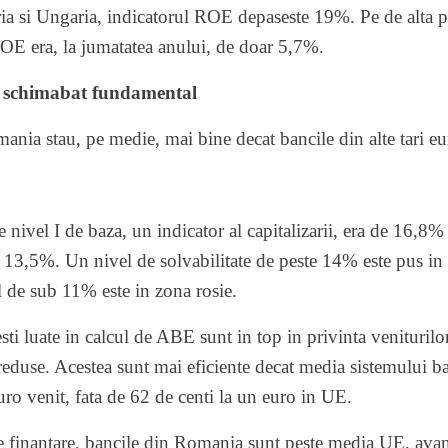
ria si Ungaria, indicatorul ROE depaseste 19%. Pe de alta pa
E era, la jumatatea anului, de doar 5,7%.
-a schimabat fundamental
mania stau, pe medie, mai bine decat bancile din alte tari eu
 nivel I de baza, un indicator al capitalizarii, era de 16,8% 
13,5%. Un nivel de solvabilitate de peste 14% este pus in 
 de sub 11% este in zona rosie.
ti luate in calcul de ABE sunt in top in privinta veniturilo
reduse. Acestea sunt mai eficiente decat media sistemului 
 euro venit, fata de 62 de centi la un euro in UE.
 de finantare, bancile din Romania sunt peste media UE, avan