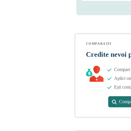
COMPARAȚII
Credite nevoi 
Compari o
Aplici on
Ești cont
Compa