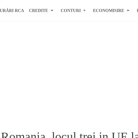
URĂRI RCA
CREDITE
CONTURI
ECONOMISIRE
 Romania, locul trei in UE l