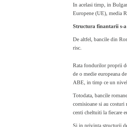
In acelasi timp, in Bulga
Europene (UE), media RO
Structura finantarii s
De altfel, bancile din Ro
risc.
Rata fondurilor proprii de
de o medie europeana de 
ABE, in timp ce un nivel
Totodata, bancile romanes
comisioane si au costuri 
centi cheltuiti la fiecare
Si in privinta structurii