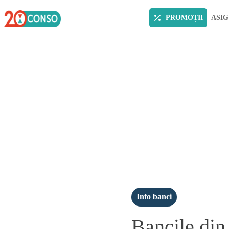
PROMOȚII
ASIG
Info banci
Bancile din