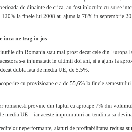
perioada de dinainte de criza, au fost inlocuite cu surse inte
de 120% la finele lui 2008 au ajuns la 78% in septembrie 2
 inca ne trag in jos
stitutiile din Romania stau mai prost decat cele din Europa la
acestora s-a injumatatit in ultimii doi ani, si a ajuns la ap
decat dubla fata de media UE, de 5,5%.
 acoperire cu provizioane era de 55,6% la finele semestrului
or romanesti provine din faptul ca aproape 7% din volumul d
a de media UE – iar aceste imprumuturi au tendinta sa devin
creditelor neperformante, alaturi de profitabilitatea redusa su