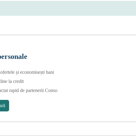
personale
fertele și economisești bani
line la credit
actat rapid de partenerii Conso
ră