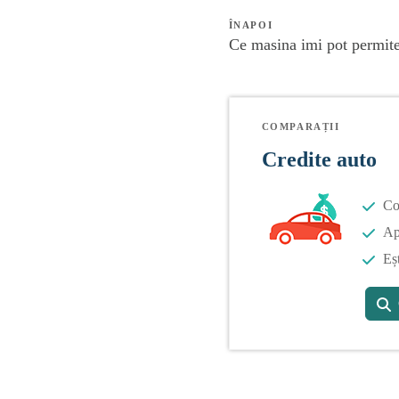
ÎNAPOI
Ce masina imi pot permit
COMPARAȚII
Credite auto
Co
Apl
Eș