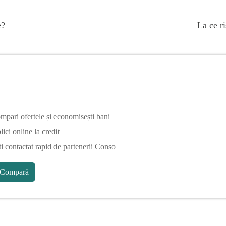
e?
La ce ri
mpari ofertele și economisești bani
ici online la credit
ti contactat rapid de partenerii Conso
Compară