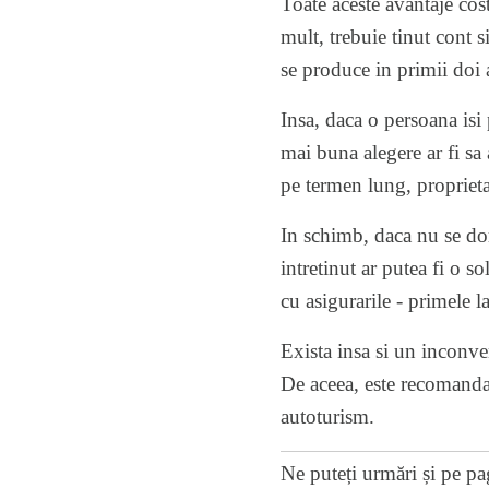
Toate aceste avantaje cos
mult, trebuie tinut cont 
se produce in primii doi 
Insa, daca o persoana isi
mai buna alegere ar fi sa 
pe termen lung, proprietar
In schimb, daca nu se do
intretinut ar putea fi o s
cu asigurarile - primele l
Exista insa si un inconve
De aceea, este recomandat
autoturism.
Ne puteți urmări și pe
pa