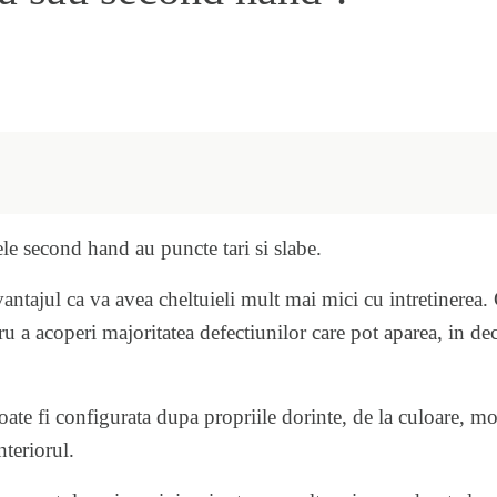
ele second hand au puncte tari si slabe.
ntajul ca va avea cheltuieli mult mai mici cu intretinerea. C
ru a acoperi majoritatea defectiunilor care pot aparea, in d
ate fi configurata dupa propriile dorinte, de la culoare, mot
nteriorul.