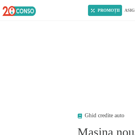
PROMOȚII
ASIG
Ghid credite auto
Masina nou