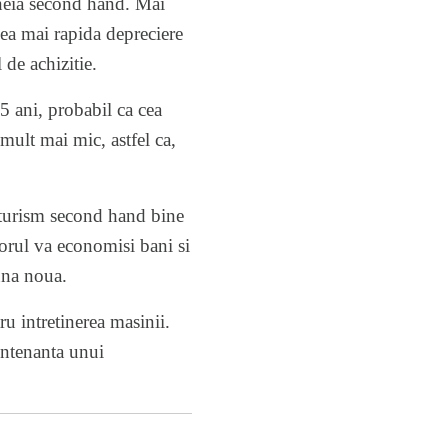
uneia second hand. Mai
Cea mai rapida depreciere
de achizitie.
5 ani, probabil ca cea
mult mai mic, astfel ca,
oturism second hand bine
torul va economisi bani si
 una noua.
u intretinerea masinii.
entenanta unui