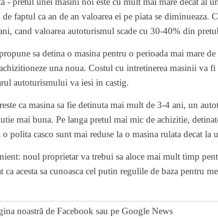
ta - pretul unei masini noi este cu mult mai mare decat al 
si de faptul ca an de an valoarea ei pe piata se diminueaza. 
ani, cand valoarea autoturismul scade cu 30-40% din pretul 
 propune sa detina o masina pentru o perioada mai mare de 
achizitioneze una noua. Costul cu intretinerea masinii va fi 
ul autoturismului va iesi in castig.
reste ca masina sa fie detinuta mai mult de 3-4 ani, un aut
olutie mai buna. Pe langa pretul mai mic de achizitie, detina
a o polita casco sunt mai reduse la o masina rulata decat la
nient: noul proprietar va trebui sa aloce mai mult timp pentr
 ca acesta sa cunoasca cel putin regulile de baza pentru m
gina noastră de Facebook
sau pe
Google News