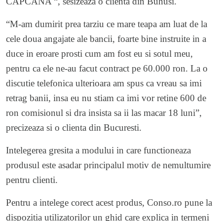
CAPCANA “, sesizeaza o clienta din Buhusi.
“M-am dumirit prea tarziu ce mare teapa am luat de la
cele doua angajate ale bancii, foarte bine instruite in a
duce in eroare prosti cum am fost eu si sotul meu,
pentru ca ele ne-au facut contract pe 60.000 ron. La o
discutie telefonica ulterioara am spus ca vreau sa imi
retrag banii, insa eu nu stiam ca imi vor retine 600 de
ron comisionul si dra insista sa ii las macar 18 luni”,
precizeaza si o clienta din Bucuresti.
Intelegerea gresita a modului in care functioneaza
produsul este asadar principalul motiv de nemultumire
pentru clienti.
Pentru a intelege corect acest produs, Conso.ro pune la
dispozitia utilizatorilor un ghid care explica in termeni