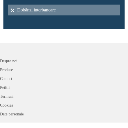
Dobânzi interbancare
Despre noi
Produse
Contact
Petitii
Termeni
Cookies
Date personale
Conso.ro este principalul portal de informații financiare pentru consumatori,