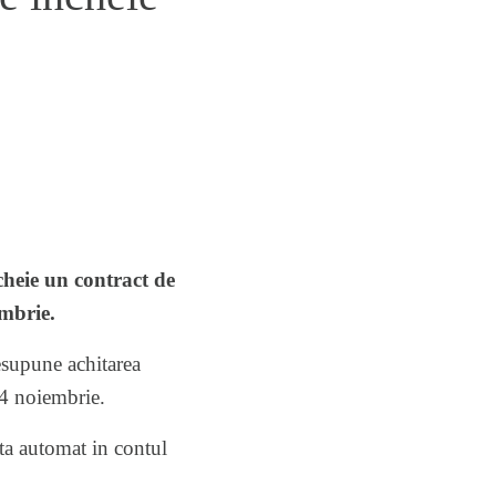
cheie un contract de
embrie.
esupune achitarea
14 noiembrie.
ta automat in contul