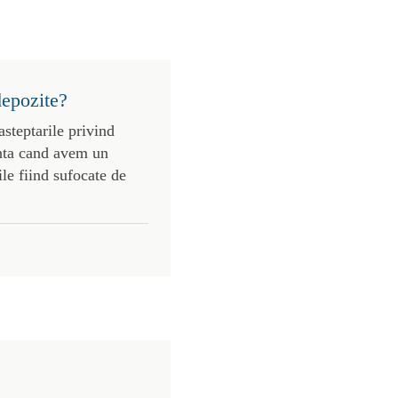
depozite?
asteptarile privind
anta cand avem un
ile fiind sufocate de