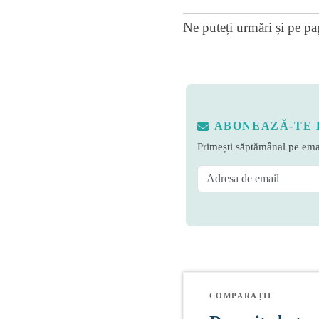
Ne puteți urmări și pe
pa
ABONEAZĂ-TE 
Primești săptămânal pe emai
COMPARAȚII