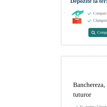
Depozite la te
Compari o
Câștiguri
Compa
Banchereza, 
tuturor
Te ajutăm să înțel