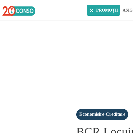
PROMOȚII
ASIG
Economisire-Creditare
BCR Locuint