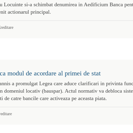
u Locuinte si-a schimbat denumirea in Aedificium Banca pent
it actionarul principal.
reditare
ica modul de acordare al primei de stat
nnis a promulgat Legea care aduce clarificari in privinta func
in domeniul locativ (bauspar). Actul normativ va debloca siste
nti de catre bancile care activeaza pe aceasta piata.
editare