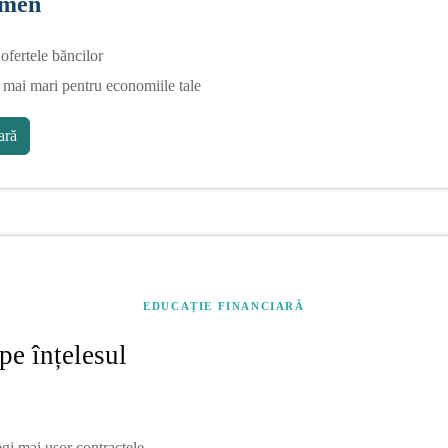
rmen
fertele băncilor
 mai mari pentru economiile tale
ră
EDUCAȚIE FINANCIARĂ
pe înțelesul
egi mai ușor contractele