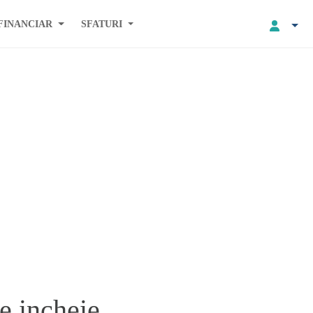
FINANCIAR
SFATURI
e incheie