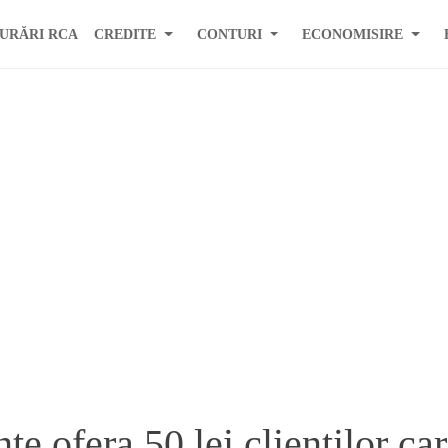
URĂRI RCA
CREDITE
CONTURI
ECONOMISIRE
e ofera 50 lei clientilor car