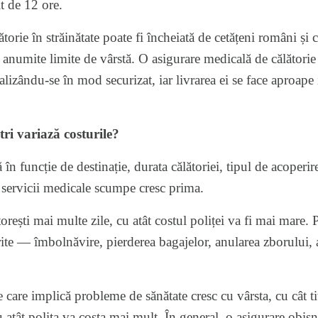
t de 12 ore.
torie în străinătate poate fi încheiată de cetățeni români și c
anumite limite de vârstă. O asigurare medicală de călătorie 
alizându-se în mod securizat, iar livrarea ei se face aproape 
ri variază costurile?
 în funcție de destinație, durata călătoriei, tipul de acoperi
 servicii medicale scumpe cresc prima.
rești mai multe zile, cu atât costul poliței va fi mai mare. P
ite — îmbolnăvire, pierderea bagajelor, anularea zborului, a
e care implică probleme de sănătate cresc cu vârsta, cu cât ti
u atât polița va costa mai mult. În general, o asigurare obi