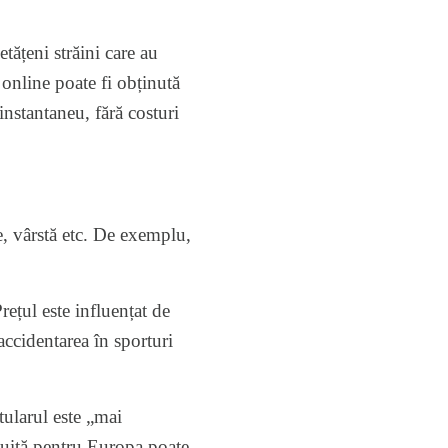
etățeni străini care au
online poate fi obținută
instantaneu, fără costuri
re, vârstă etc. De exemplu,
rețul este influențat de
ccidentarea în sporturi
tularul este „mai
șnuită pentru Europa poate