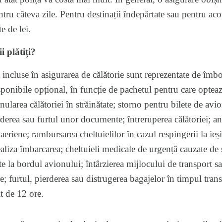
tru câteva zile. Pentru destinații îndepărtate sau pentru aco
e de lei.
 plătiți?
 incluse în asigurarea de călătorie sunt reprezentate de îmbo
sponibile opțional, în funcție de pachetul pentru care opteaz
larea călătoriei în străinătate; storno pentru bilete de avi
erderea sau furtul unor documente; întreruperea călătoriei; a
eriene; rambursarea cheltuielilor în cazul respingerii la ieși
aliza îmbarcarea; cheltuieli medicale de urgență cauzate de s
e la bordul avionului; întârzierea mijlocului de transport sa
 furtul, pierderea sau distrugerea bagajelor în timpul trans
t de 12 ore.