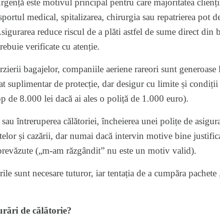
gență este motivul principal pentru care majoritatea clienți
nsportul medical, spitalizarea, chirurgia sau repatrierea pot 
 Asigurarea reduce riscul de a plăti astfel de sume direct din 
buie verificate cu atenție.
ârzierii bagajelor, companiile aeriene rareori sunt generoase 
t suplimentar de protecție, dar desigur cu limite și condiții
p de 8.000 lei dacă ai ales o poliță de 1.000 euro).
au întreruperea călătoriei, încheierea unei polițe de asigur
telor și cazării, dar numai dacă intervin motive bine justifi
prevăzute („m-am răzgândit” nu este un motiv valid).
ile sunt necesare tuturor, iar tentația de a cumpăra pachete 
rări de călătorie?