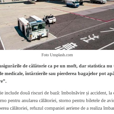
Foto Unsplash.com
asigurările de călătorie ca pe un moft, dar statistica nu
le medicale, întârzierile sau pierderea bagajelor pot ap
re”.
e include două riscuri de bază: îmbolnăvire și accident, la c
no pentru anularea călătoriei, storno pentru biletele de avio
rea călătoriei, refuzul companiei aeriene de a realiza îmbar