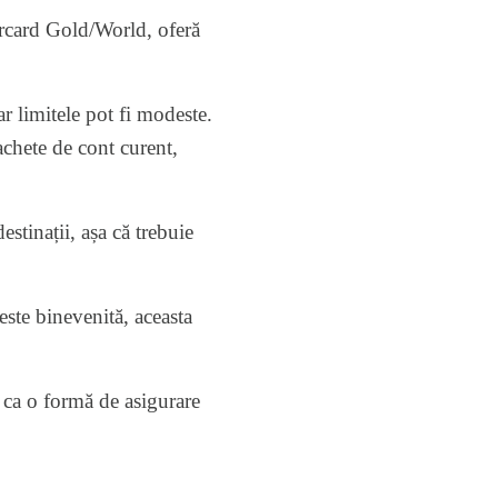
rcard Gold/World, oferă
ar limitele pot fi modeste.
achete de cont curent,
stinații, așa că trebuie
ste binevenită, aceasta
a ca o formă de asigurare