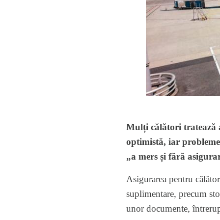
Mulți călători tratează 
optimistă, iar probleme
„a mers și fără asigura
Asigurarea pentru călători
suplimentare, precum stor
unor documente, întrerupe