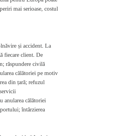
periri mai serioase, costul
lnăvire și accident. La
ă fiecare client. De
on; răspundere civilă
nularea călătoriei pe motiv
rea din țară; refuzul
ervicii
u anularea călătoriei
portului; întârzierea