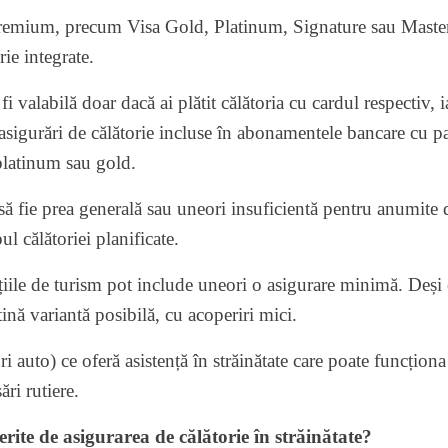
premium, precum Visa Gold, Platinum, Signature sau Maste
rie integrate.
fi valabilă doar dacă ai plătit călătoria cu cardul respectiv, i
asigurări de călătorie incluse în abonamentele bancare cu p
platinum sau gold.
să fie prea generală sau uneori insuficientă pentru anumite de
pul călătoriei planificate.
iile de turism pot include uneori o asigurare minimă. Deși e
tină variantă posibilă, cu acoperiri mici.
ri auto) ce oferă asistență în străinătate care poate funcțion
ări rutiere.
rite de asigurarea de călătorie în străinătate?