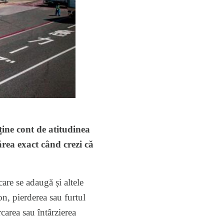
 ține cont de atitudinea
ărea exact când crezi că
are se adaugă și altele
n, pierderea sau furtul
carea sau întârzierea