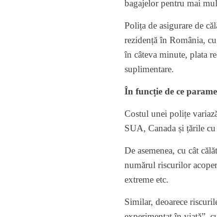
bagajelor pentru mai mul
Polița de asigurare de călă
rezidență în România, cu 
în câteva minute, plata re
suplimentare.
În funcție de ce paramet
Costul unei polițe variază
SUA, Canada și țările cu
De asemenea, cu cât călăto
numărul riscurilor acoper
extreme etc.
Similar, deoarece riscuril
experimentat în viață”, c