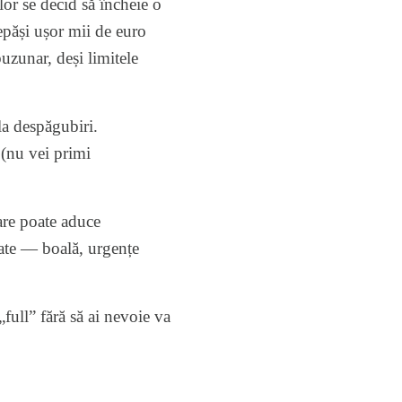
lor se decid să încheie o
depăși ușor mii de euro
buzunar, deși limitele
la despăgubiri.
 (nu vei primi
are poate aduce
cate — boală, urgențe
„full” fără să ai nevoie va