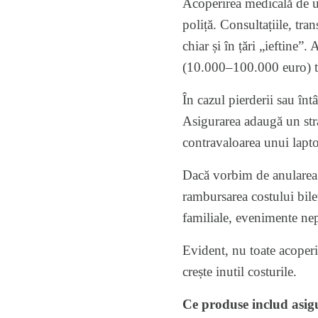
Acoperirea medicală de ur
poliță. Consultațiile, tra
chiar și în țări „ieftine”.
(10.000–100.000 euro) tre
În cazul pierderii sau înt
Asigurarea adaugă un stra
contravaloarea unui lapto
Dacă vorbim de anularea s
rambursarea costului bile
familiale, evenimente ne
Evident, nu toate acoperir
crește inutil costurile.
Ce produse includ asigu