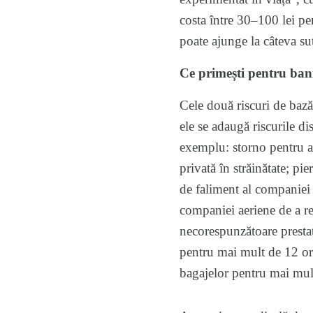
costa între 30–100 lei pen
poate ajunge la câteva sut
Ce primești pentru banii
Cele două riscuri de bază
ele se adaugă riscurile di
exemplu: storno pentru anu
privată în străinătate; pi
de faliment al companiei a
companiei aeriene de a re
necorespunzătoare prestat
pentru mai mult de 12 ore;
bagajelor pentru mai mul