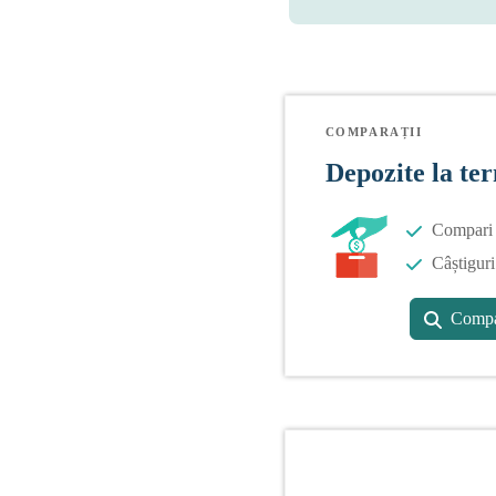
COMPARAȚII
Depozite la te
Compari o
Câștiguri
Compa