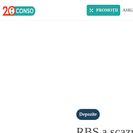
PROMOȚII
ASIG
Depozite
RBS a scazu