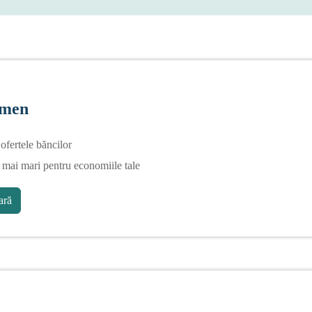
rmen
fertele băncilor
 mai mari pentru economiile tale
ră