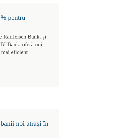
0% pentru
e Raiffeisen Bank, și
TBI Bank, oferă noi
e mai eficient
anii noi atrași în