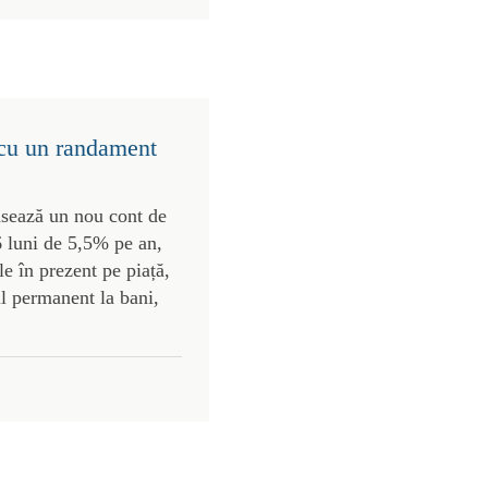
 cu un randament
ansează un nou cont de
 luni de 5,5% pe an,
e în prezent pe piață,
ul permanent la bani,