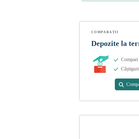
COMPARAȚII
Depozite la te
Compari o
Câștiguri
Compa