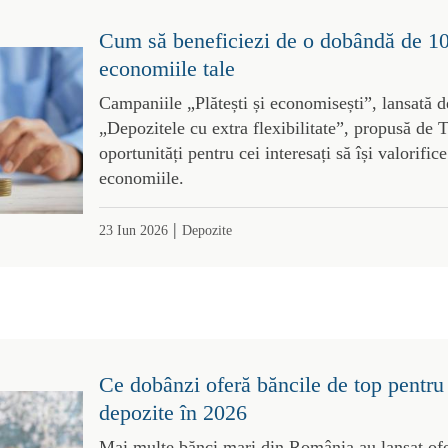
Cum să beneficiezi de o dobândă de 1
economiile tale
Campaniile „Plătești și economisești”, lansată d
„Depozitele cu extra flexibilitate”, propusă de 
oportunități pentru cei interesați să își valorific
economiile.
|
23 Iun 2026
Depozite
Ce dobânzi oferă băncile de top pentru b
depozite în 2026
Mai multe bănci mari din România au lansat ofe