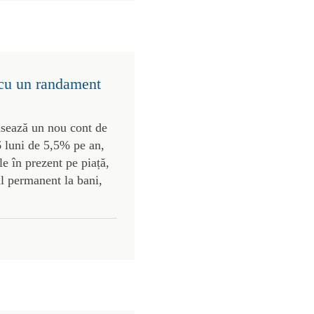
 cu un randament
ansează un nou cont de
 luni de 5,5% pe an,
e în prezent pe piață,
ul permanent la bani,