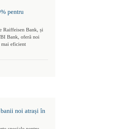
0% pentru
e Raiffeisen Bank, și
TBI Bank, oferă noi
e mai eficient
anii noi atrași în
rte speciale pentru