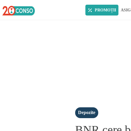
PROMOȚII
ASIG
Depozite
BNR cere ba