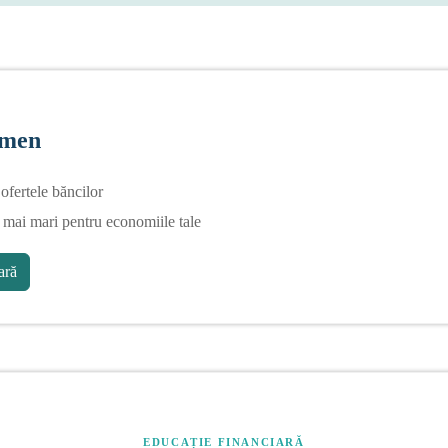
rmen
fertele băncilor
 mai mari pentru economiile tale
ră
EDUCAȚIE FINANCIARĂ