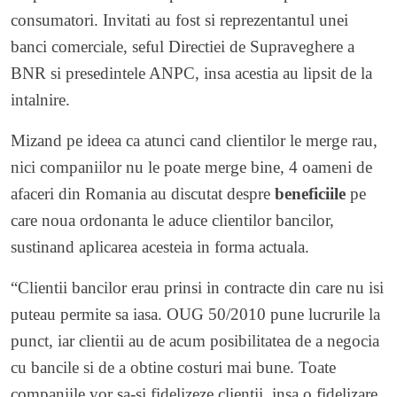
consumatori. Invitati au fost si reprezentantul unei
banci comerciale, seful Directiei de Supraveghere a
BNR si presedintele ANPC, insa acestia au lipsit de la
intalnire.
Mizand pe ideea ca atunci cand clientilor le merge rau,
nici companiilor nu le poate merge bine, 4 oameni de
afaceri din Romania au discutat despre
beneficiile
pe
care noua ordonanta le aduce clientilor bancilor,
sustinand aplicarea acesteia in forma actuala.
“Clientii bancilor erau prinsi in contracte din care nu isi
puteau permite sa iasa. OUG 50/2010 pune lucrurile la
punct, iar clientii au de acum posibilitatea de a negocia
cu bancile si de a obtine costuri mai bune. Toate
companiile vor sa-si fidelizeze clientii, insa o fidelizare