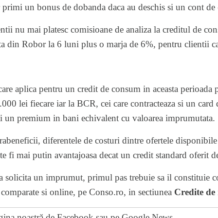
r primi un bonus de dobanda daca au deschis si un cont de
tii nu mai platesc comisioane de analiza la creditul de con
a din Robor la 6 luni plus o marja de 6%, pentru clientii ca
re aplica pentru un credit de consum in aceasta perioada p
00 lei fiecare iar la BCR, cei care contracteaza si un card d
rti un premium in bani echivalent cu valoarea imprumutata.
trabeneficii, diferentele de costuri dintre ofertele disponibil
e fi mai putin avantajoasa decat un credit standard oferit de
a solicita un imprumut, primul pas trebuie sa il constituie 
 comparate si online, pe Conso.ro, in sectiunea
Credite de
gina noastră de Facebook
sau pe
Google News