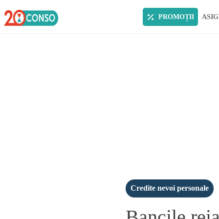
PROMOȚII
ASIG
Credite nevoi personale
Bancile reia