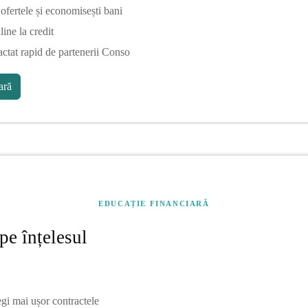
fertele și economisești bani
line la credit
actat rapid de partenerii Conso
ră
EDUCAȚIE FINANCIARĂ
pe înțelesul
egi mai ușor contractele