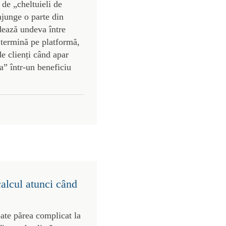
 de „cheltuieli de
 ajunge o parte din
dează undeva între
 termină pe platformă,
de clienți când apar
a” într-un beneficiu
calcul atunci când
ate părea complicat la