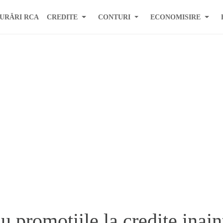
URĂRI RCA
CREDITE
CONTURI
ECONOMISIRE
u promotiile la credite inain