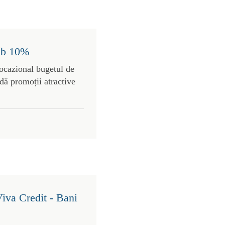
sub 10%
 ocazional bugetul de
dă promoții atractive
Viva Credit - Bani