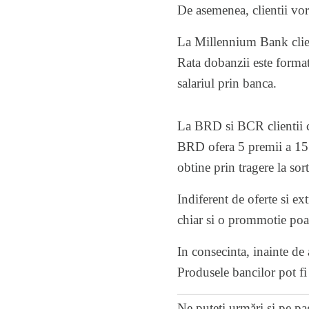
De asemenea, clientii vo
La Millennium Bank clien
Rata dobanzii este format
salariul prin banca.
La BRD si BCR clientii ca
BRD ofera 5 premii a 15.0
obtine prin tragere la so
Indiferent de oferte si ex
chiar si o prommotie poat
In consecinta, inainte de 
Produsele bancilor pot fi
Ne puteți urmări și pe
pa