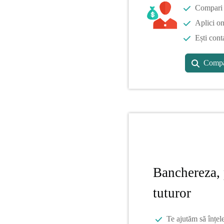
Compari o
Aplici on
Ești cont
Compa
Banchereza, 
tuturor
Te ajutăm să înțel