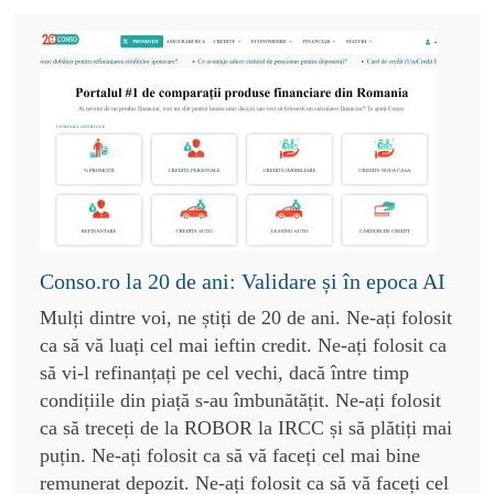
Conso.ro la 20 de ani: Validare și în epoca AI
Mulți dintre voi, ne știți de 20 de ani. Ne-ați folosit
ca să vă luați cel mai ieftin credit. Ne-ați folosit ca
să vi-l refinanțați pe cel vechi, dacă între timp
condițiile din piață s-au îmbunătățit. Ne-ați folosit
ca să treceți de la ROBOR la IRCC și să plătiți mai
puțin. Ne-ați folosit ca să vă faceți cel mai bine
remunerat depozit. Ne-ați folosit ca să vă faceți cel