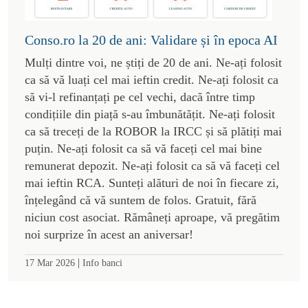
Conso.ro la 20 de ani: Validare și în epoca AI
Mulți dintre voi, ne știți de 20 de ani. Ne-ați folosit
ca să vă luați cel mai ieftin credit. Ne-ați folosit ca
să vi-l refinanțați pe cel vechi, dacă între timp
condițiile din piață s-au îmbunătățit. Ne-ați folosit
ca să treceți de la ROBOR la IRCC și să plătiți mai
puțin. Ne-ați folosit ca să vă faceți cel mai bine
remunerat depozit. Ne-ați folosit ca să vă faceți cel
mai ieftin RCA. Sunteți alături de noi în fiecare zi,
înțelegând că vă suntem de folos. Gratuit, fără
niciun cost asociat. Rămâneți aproape, vă pregătim
noi surprize în acest an aniversar!
|
17 Mar 2026
Info banci