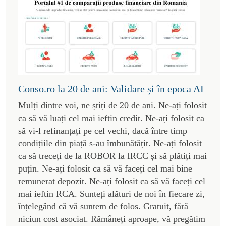
Conso.ro la 20 de ani: Validare și în epoca AI
Mulți dintre voi, ne știți de 20 de ani. Ne-ați folosit
ca să vă luați cel mai ieftin credit. Ne-ați folosit ca
să vi-l refinanțați pe cel vechi, dacă între timp
condițiile din piață s-au îmbunătățit. Ne-ați folosit
ca să treceți de la ROBOR la IRCC și să plătiți mai
puțin. Ne-ați folosit ca să vă faceți cel mai bine
remunerat depozit. Ne-ați folosit ca să vă faceți cel
mai ieftin RCA. Sunteți alături de noi în fiecare zi,
înțelegând că vă suntem de folos. Gratuit, fără
niciun cost asociat. Rămâneți aproape, vă pregătim