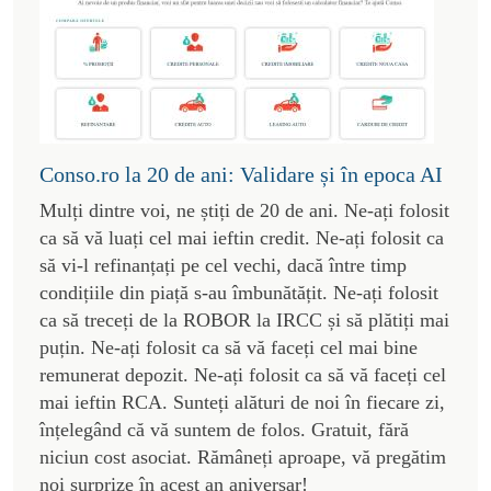
Conso.ro la 20 de ani: Validare și în epoca AI
Mulți dintre voi, ne știți de 20 de ani. Ne-ați folosit
ca să vă luați cel mai ieftin credit. Ne-ați folosit ca
să vi-l refinanțați pe cel vechi, dacă între timp
condițiile din piață s-au îmbunătățit. Ne-ați folosit
ca să treceți de la ROBOR la IRCC și să plătiți mai
puțin. Ne-ați folosit ca să vă faceți cel mai bine
remunerat depozit. Ne-ați folosit ca să vă faceți cel
mai ieftin RCA. Sunteți alături de noi în fiecare zi,
înțelegând că vă suntem de folos. Gratuit, fără
niciun cost asociat. Rămâneți aproape, vă pregătim
noi surprize în acest an aniversar!