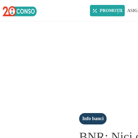
PROMOȚII
ASIG
Info banci
BNR: Nici o