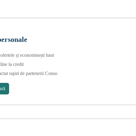
personale
fertele și economisești bani
line la credit
actat rapid de partenerii Conso
ră