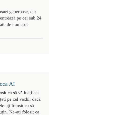
usuri generoase, dar
centrează pe cei sub 24
gate de numărul
poca AI
osit ca să vă luați cel
nțați pe cel vechi, dacă
Ne-ați folosit ca să
țin. Ne-ați folosit ca