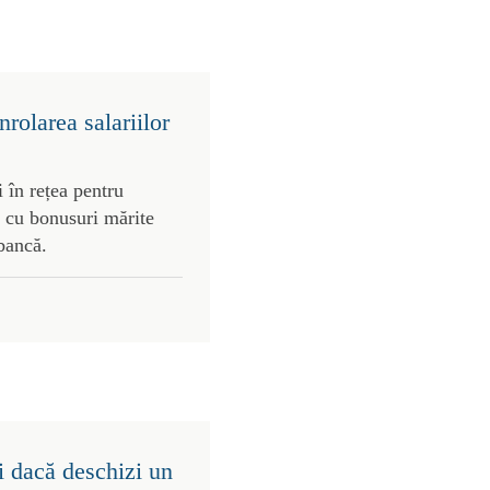
rolarea salariilor
 în rețea pentru
 cu bonusuri mărite
 bancă.
i dacă deschizi un