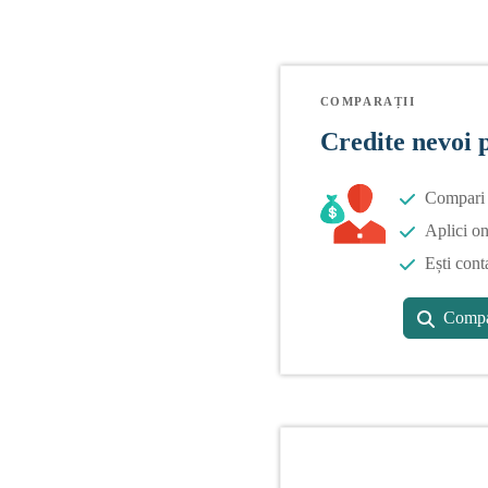
COMPARAȚII
Credite nevoi 
Compari o
Aplici on
Ești cont
Compa