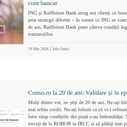
cont bancar
ING și Raiffeisen Bank atrag noi clienți cu bon
prin strategii diferite – în vreme ce ING se con
de ani, Raiffeisen Bank pune câteva condiții le
tranzacțiilor.
|
19 Mar 2026
Info banci
Conso.ro la 20 de ani: Validare și în e
Mulți dintre voi, ne știți de 20 de ani. Ne-ați fol
mai ieftin credit. Ne-ați folosit ca să vi-l refina
între timp condițiile din piață s-au îmbunătățit. 
treceți de la ROBOR la IRCC și să plătiți mai pu