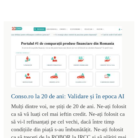
Conso.ro la 20 de ani: Validare și în epoca AI
Mulți dintre voi, ne știți de 20 de ani. Ne-ați folosit
ca să vă luați cel mai ieftin credit. Ne-ați folosit ca
să vi-l refinanțați pe cel vechi, dacă între timp
condițiile din piață s-au îmbunătățit. Ne-ați folosit
ca să treceți de la ROBOR la IRCC și să plătiți mai